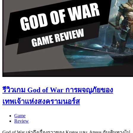
รีวิวเกม God of War การผจญภัยของ
เทพเจ้าแห่งสงครามนอร์ส
Game
Review
God of War เล่าถึงเรื่องราวของ Kratos และ Atreus กับเดินทางไป