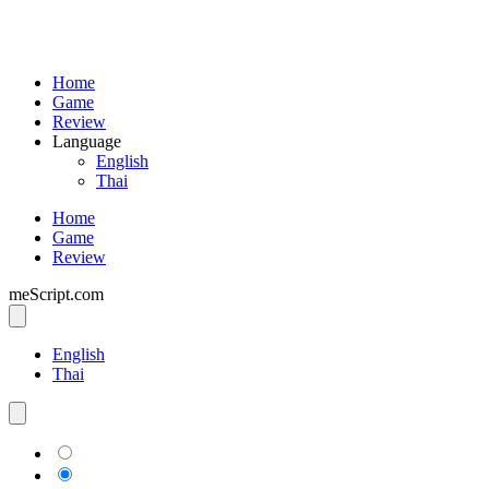
Home
Game
Review
Language
English
Thai
Home
Game
Review
meScript.com
English
Thai