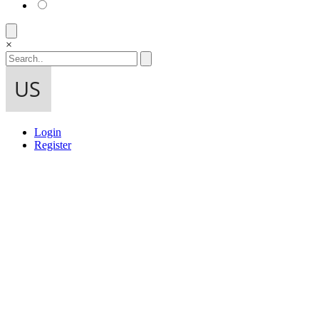
×
Login
Register