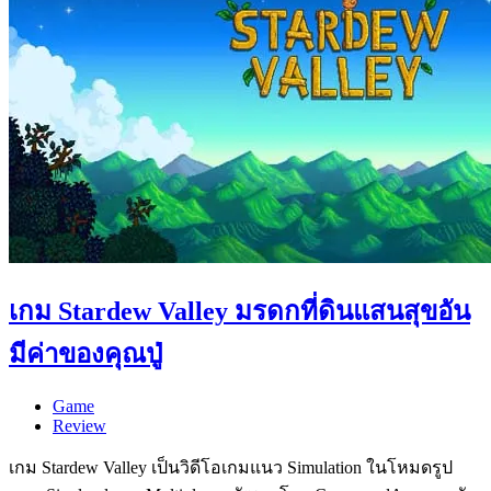
เกม Stardew Valley มรดกที่ดินแสนสุขอัน
มีค่าของคุณปู่
Game
Review
เกม Stardew Valley เป็นวิดีโอเกมแนว Simulation ในโหมดรูป