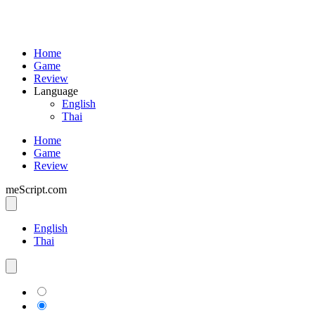
Home
Game
Review
Language
English
Thai
Home
Game
Review
meScript.com
English
Thai