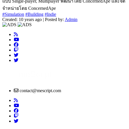
แบบ Single-player, Multiplayer พัฒนาโดย ConcernedApe และจัด
จำหน่ายโดย ConcernedApe
#Simulation
#Building
#Indie
Created: 10 years ago | Posted by:
Admin
contact@mescript.com