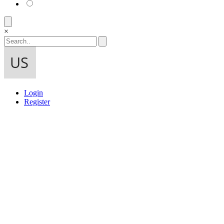
×
Login
Register