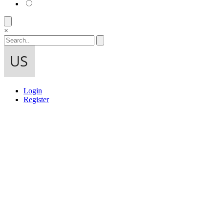
×
Login
Register