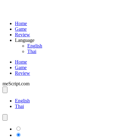
Home
Game
Review
Language
English
Thai
Home
Game
Review
meScript.com
English
Thai