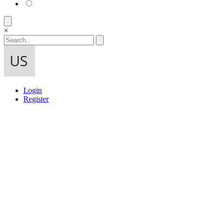
×
Login
Register