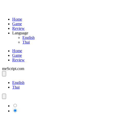
Home
Game
Review
Language
English
Thai
Home
Game
Review
meScript.com
English
Thai