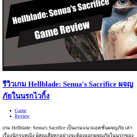
รีวิวเกม Hellblade: Senua's Sacrifice ผจญ
ภัยในนรกไวกิ้ง
Game
Review
เกม Hellblade: Senua's Sacrifice เป็นเกมแนวแอคชั่นผจญภัย เล่า
เรื่องนักรบหญิง ผู้สูญเสียทุกอย่างจะต้องออกผจญภัยในนรกของ