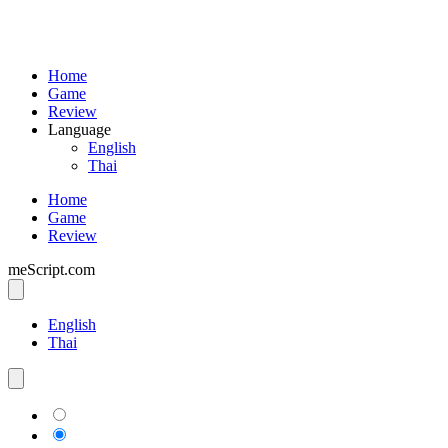
Home
Game
Review
Language
English
Thai
Home
Game
Review
meScript.com
English
Thai