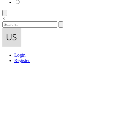
×
Login
Register