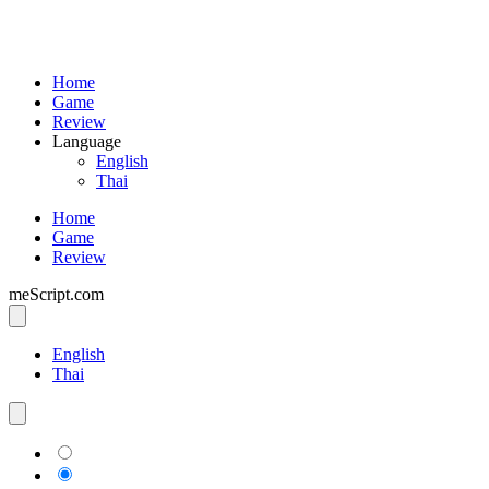
Home
Game
Review
Language
English
Thai
Home
Game
Review
meScript.com
English
Thai