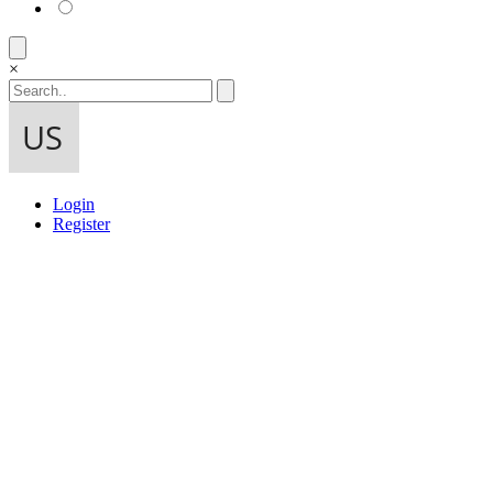
×
Login
Register