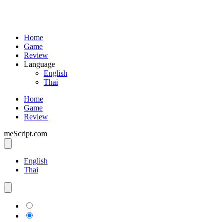
Home
Game
Review
Language
English
Thai
Home
Game
Review
meScript.com
English
Thai