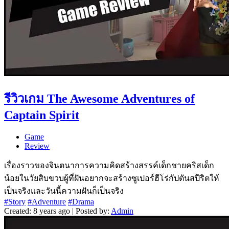
รีวิวเกม The Awesome Adventures of
Captain Spirit
Game
Review
เรื่องราวของจินตนาการความคิดสร้างสรรค์เด็กชายคริสเด็ก
น้อยในวัยสิบขวบผู้ที่ฝันอยากจะสร้างซูเปอร์ฮีโร่กัปตันสปีริตให้
เป็นจริงและวันนี้ความฝันก็เป็นจริง
#Story
#Adventure
#Drama
Created: 8 years ago | Posted by:
Admin