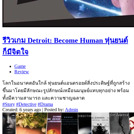
รีวิวเกม Detroit: Become Human หุ่นยนต์
ก็มีจิตใจ
Game
Review
โลกในอนาคตอันใกล้ หุ่นยนต์แอนดรอยด์สิ่งประดิษฐ์ที่ถูกสร้าง
ขึ้นมาโดยมีลักษณะรูปลักษณ์เหมือนมนุษย์แทบทุกอย่าง พร้อม
ทั้งมีความสามารถ และความชาญฉลาด
#Story
#Detective
#Drama
Created: 6 years ago | Posted by:
Admin