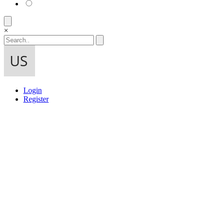
×
Login
Register