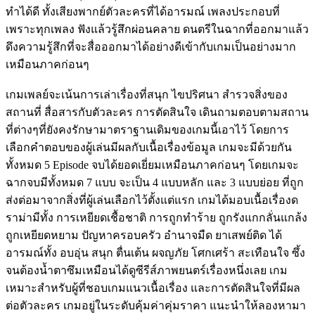
ทำได้ดี ทั้งเสียงพากย์ตัวละครที่ได้อารมณ์ เพลงประกอบที่
เพราะทุกเพลง ฟังแล้วรู้สึกผ่อนคลาย ดนตรีในฉากที่ออกมาแล้ว
ดึงความรู้สึกที่จะสื่อออกมาได้อย่างดีเข้ากับเกมเป็นอย่างมาก
เหมือนภาคก่อนๆ
เกมเพลย์จะเน้นการเล่าเรื่องที่สนุก ไขปริศนา สำรวจสิ่งของ
สถานที่ สื่อสารกับตัวละคร การตัดสินใจ เดินถามตอบตามสถาน
ที่ต่างๆที่ยังคงรักษามาตราฐานเดิมของเกมนี้เอาไว้ โดยการ
เลือกคำตอบของผู้เล่นมีผลกับเนื้อเรื่องข้อมูล เกมจะมีด้วยกัน
ทั้งหมด 5 Episode จบได้ยอดเยี่ยมเหมือนภาคก่อนๆ โดยเกมจะ
ฉากจบมีทั้งหมด 7 แบบ จะเป็น 4 แบบหลัก และ 3 แบบย่อย ที่ถูก
ส่งต่อมาจากสิ่งที่ผู้เล่นเลือกไว้ตั้งแต่แรก เกมได้มอบเนื้อเรื่องด
ราม่ามีทั้ง การเหยียดเชื้อชาติ การถูกทำร้าย ถูกรังแกกลั่นแกล้ง
ถูกเหยียดหยาม ปัญหาครอบครัว อำนาจมืด ยาเสพย์ติด ได้
อารมณ์ทั้ง อบอุ่น สนุก ตื่นเต้น ผจญภัย โศกเศร้า สะเทือนใจ ซึ้ง
จนต้องน้ำตาซึมเหมือนได้ดูซีรีส์ภาพยนตร์เรื่องหนึ่งเลย เกม
เหมาะสำหรับผู้ที่ชอบเกมแนวเนื้อเรื่อง และการตัดสินใจที่มีผล
ต่อตัวละคร เกมอยู่ในระดับคุ้มค่าคุ่มราคา แนะนำให้ลองหามา