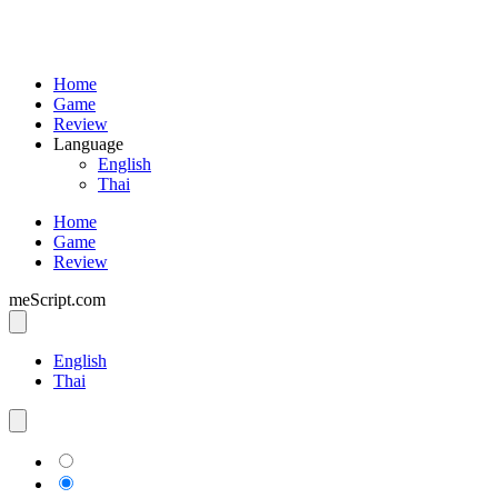
Home
Game
Review
Language
English
Thai
Home
Game
Review
meScript.com
English
Thai