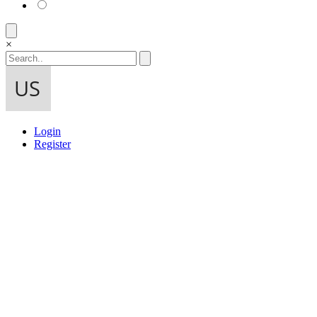
×
Login
Register