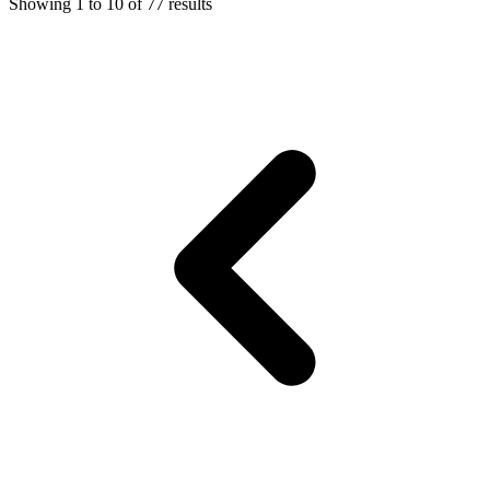
Showing
1
to
10
of
77
results