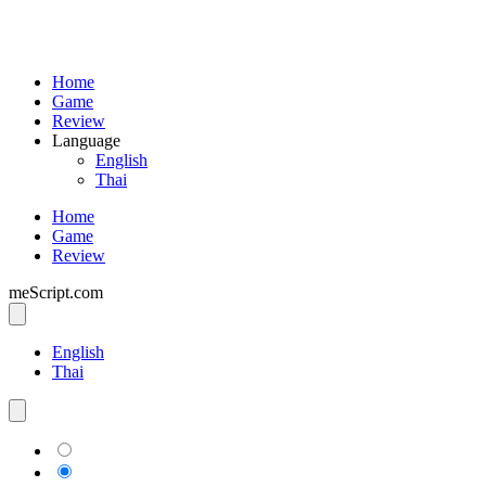
Home
Game
Review
Language
English
Thai
Home
Game
Review
meScript.com
English
Thai