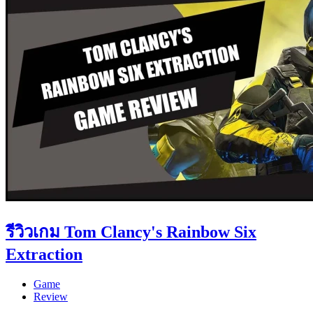
รีวิวเกม Tom Clancy's Rainbow Six
Extraction
Game
Review