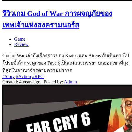
รีวิวเกม God of War การผจญภัยของ
เทพเจ้าแห่งสงครามนอร์ส
Game
Review
God of War เล่าถึงเรื่องราวของ Kratos และ Atreus กับเดินทางไป
โปรยขี้เถ้ากระดูกของ Faye ผู้เป็นแม่และภรรยา บนยอดเขาที่สูง
ที่สุดในอาณาจักรตามความปรารถ
#Story
#Action
#RPG
Created: 4 years ago | Posted by:
Admin