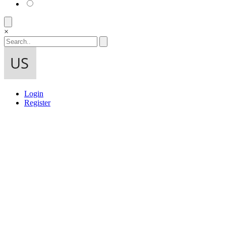
×
Login
Register