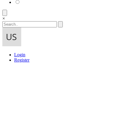
×
Login
Register