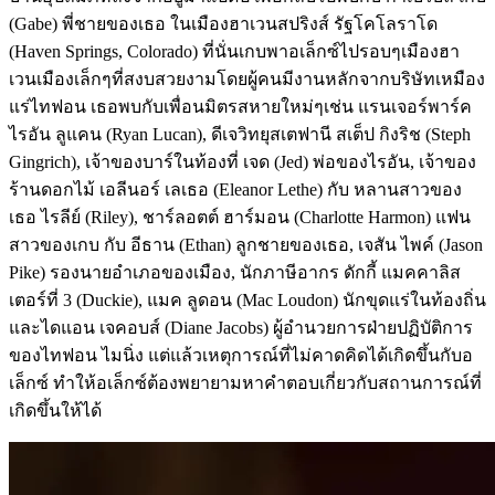
(Gabe) พี่ชายของเธอ ในเมืองฮาเวนสปริงส์ รัฐโคโลราโด
(Haven Springs, Colorado) ที่นั่นเกบพาอเล็กซ์ไปรอบๆเมืองฮา
เวนเมืองเล็กๆที่สงบสวยงามโดยผู้คนมีงานหลักจากบริษัทเหมือง
แร่ไทฟอน เธอพบกับเพื่อนมิตรสหายใหม่ๆเช่น แรนเจอร์พาร์ค
ไรอัน ลูแคน (Ryan Lucan), ดีเจวิทยุสเตฟานี สเต็ป กิงริช (Steph
Gingrich), เจ้าของบาร์ในท้องที่ เจด (Jed) พ่อของไรอัน, เจ้าของ
ร้านดอกไม้ เอลีนอร์ เลเธอ (Eleanor Lethe) กับ หลานสาวของ
เธอ ไรลีย์ (Riley), ชาร์ลอตต์ ฮาร์มอน (Charlotte Harmon) แฟน
สาวของเกบ กับ อีธาน (Ethan) ลูกชายของเธอ, เจสัน ไพค์ (Jason
Pike) รองนายอำเภอของเมือง, นักภาษีอากร ดักกี้ แมคคาลิส
เตอร์ที่ 3 (Duckie), แมค ลูดอน (Mac Loudon) นักขุดแร่ในท้องถิ่น
และไดแอน เจคอบส์ (Diane Jacobs) ผู้อำนวยการฝ่ายปฏิบัติการ
ของไทฟอน ไมนิ่ง แต่แล้วเหตุการณ์ที่ไม่คาดคิดได้เกิดขึ้นกับอ
เล็กซ์ ทำให้อเล็กซ์ต้องพยายามหาคำตอบเกี่ยวกับสถานการณ์ที่
เกิดขึ้นให้ได้