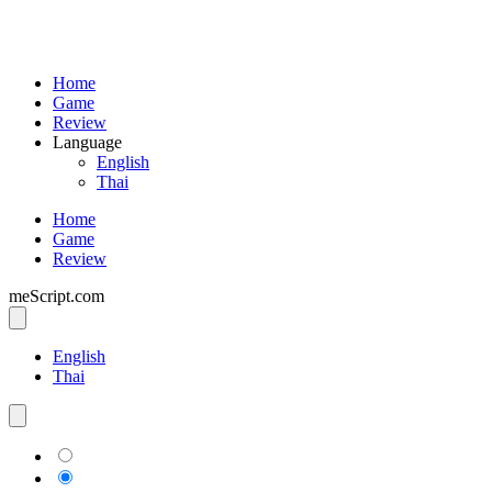
Home
Game
Review
Language
English
Thai
Home
Game
Review
meScript.com
English
Thai