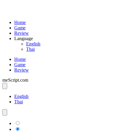
Home
Game
Review
Language
English
Thai
Home
Game
Review
meScript.com
English
Thai