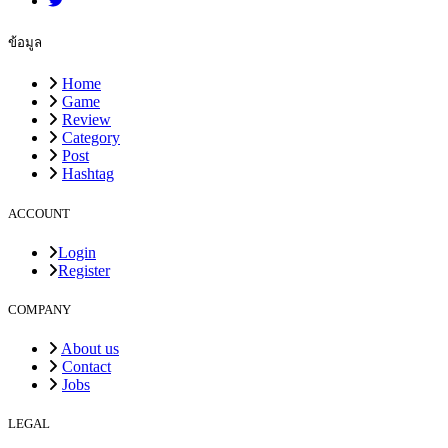
ข้อมูล
Home
Game
Review
Category
Post
Hashtag
ACCOUNT
Login
Register
COMPANY
About us
Contact
Jobs
LEGAL