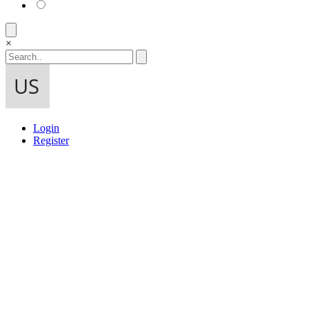
×
Login
Register