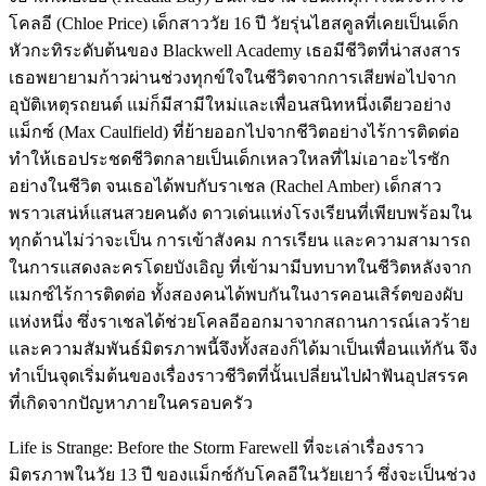
โคลอี (Chloe Price) เด็กสาววัย 16 ปี วัยรุ่นไฮสคูลที่เคยเป็นเด็ก
หัวกะทิระดับต้นของ Blackwell Academy เธอมีชีวิตที่น่าสงสาร
เธอพยายามก้าวผ่านช่วงทุกข์ใจในชีวิตจากการเสียพ่อไปจาก
อุบัติเหตุรถยนต์ แม่ก็มีสามีใหม่และเพื่อนสนิทหนึ่งเดียวอย่าง
แม็กซ์ (Max Caulfield) ที่ย้ายออกไปจากชีวิตอย่างไร้การติดต่อ
ทำให้เธอประชดชีวิตกลายเป็นเด็กเหลวใหลที่ไม่เอาอะไรซัก
อย่างในชีวิต จนเธอได้พบกับราเชล (Rachel Amber) เด็กสาว
พราวเสน่ห์แสนสวยคนดัง ดาวเด่นแห่งโรงเรียนที่เพียบพร้อมใน
ทุกด้านไม่ว่าจะเป็น การเข้าสังคม การเรียน และความสามารถ
ในการแสดงละครโดยบังเอิญ ที่เข้ามามีบทบาทในชีวิตหลังจาก
แมกซ์ไร้การติดต่อ ทั้งสองคนได้พบกันในงารคอนเสิร์ตของผับ
แห่งหนึ่ง ซึ่งราเชลได้ช่วยโคลอีออกมาจากสถานการณ์เลวร้าย
และความสัมพันธ์มิตรภาพนี้จึงทั้งสองก็ได้มาเป็นเพื่อนแท้กัน จึง
ทำเป็นจุดเริ่มต้นของเรื่องราวชีวิตที่นั้นเปลี่ยนไปฝ่าฟันอุปสรรค
ที่เกิดจากปัญหาภายในครอบครัว
Life is Strange: Before the Storm Farewell ที่จะเล่าเรื่องราว
มิตรภาพในวัย 13 ปี ของแม็กซ์กับโคลอีในวัยเยาว์ ซึ่งจะเป็นช่วง