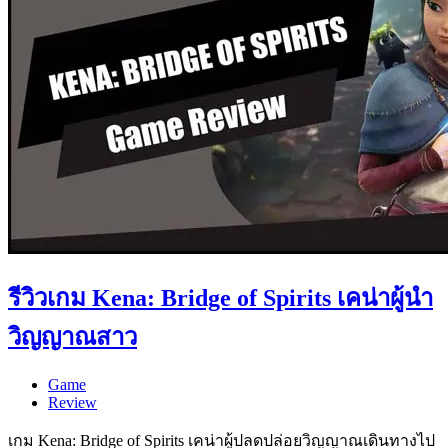
รีวิวเกม Kena: Bridge of Spirits เคน่าผู้นำ
วิญญาณสาว
Game
Review
เกม Kena: Bridge of Spirits เคน่าผู้ปลดปล่อยวิญญาณเดินทางไป