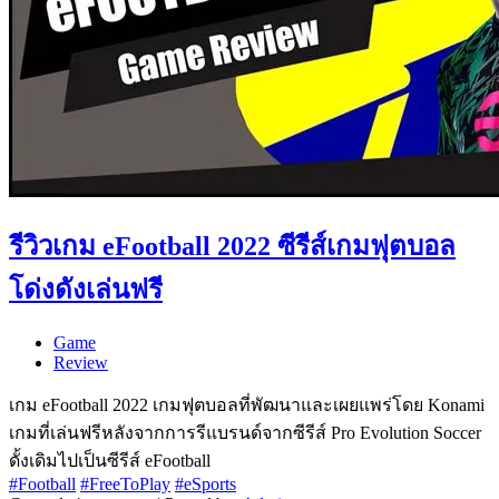
รีวิวเกม eFootball 2022 ซีรีส์เกมฟุตบอล
โด่งดังเล่นฟรี
Game
Review
เกม eFootball 2022 เกมฟุตบอลที่พัฒนาและเผยแพร่โดย Konami
เกมที่เล่นฟรีหลังจากการรีแบรนด์จากซีรีส์ Pro Evolution Soccer
ดั้งเดิมไปเป็นซีรีส์ eFootball
#Football
#FreeToPlay
#eSports