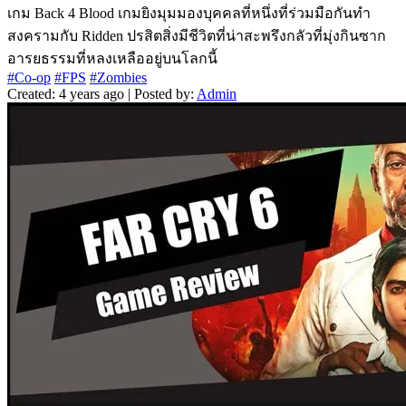
เกม Back 4 Blood เกมยิงมุมมองบุคคลที่หนึ่งที่ร่วมมือกันทำ
สงครามกับ Ridden ปรสิตสิ่งมีชีวิตที่น่าสะพรึงกลัวที่มุ่งกินซาก
อารยธรรมที่หลงเหลืออยู่บนโลกนี้
#Co-op
#FPS
#Zombies
Created: 4 years ago | Posted by:
Admin