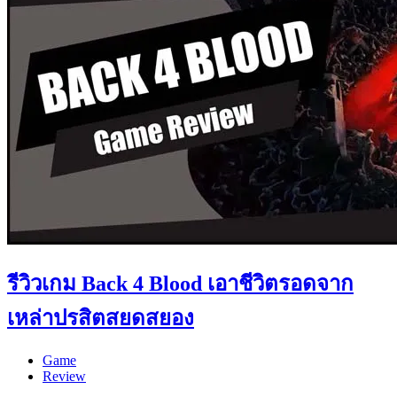
รีวิวเกม Back 4 Blood เอาชีวิตรอดจาก
เหล่าปรสิตสยดสยอง
Game
Review