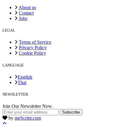
About us
Contact
Jobs
LEGAL
Terms of Service
Privacy Policy
Cookie Policy
LANGUAGE
English
Thai
NEWSLETTER
Join Our Newsletter Now.
Subscribe
by
meScript.com