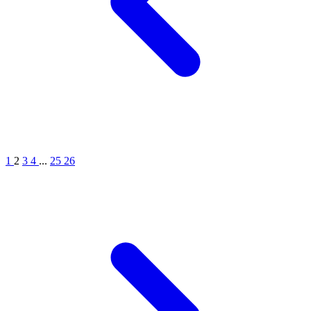
1
2
3
4
...
25
26