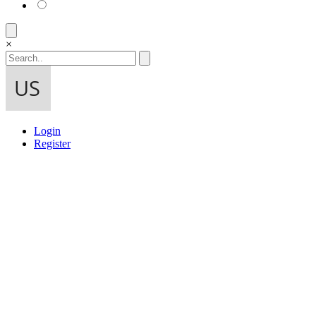
×
Login
Register