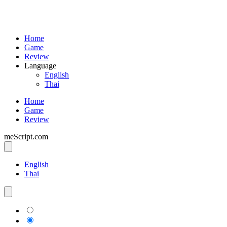
Home
Game
Review
Language
English
Thai
Home
Game
Review
meScript.com
English
Thai