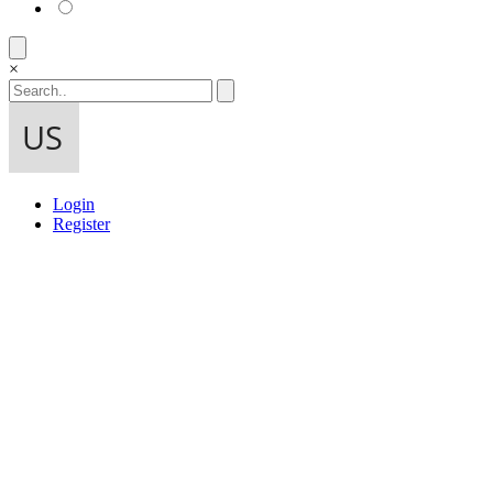
×
Login
Register