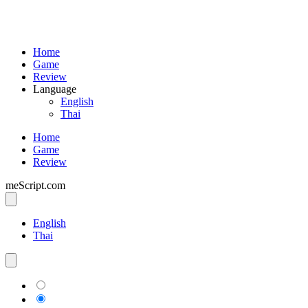
Home
Game
Review
Language
English
Thai
Home
Game
Review
meScript.com
English
Thai