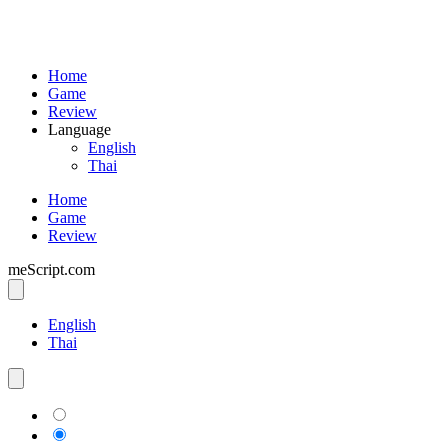
Home
Game
Review
Language
English
Thai
Home
Game
Review
meScript.com
English
Thai