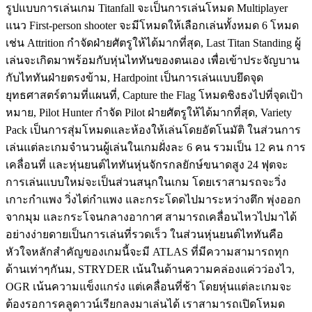
รูปแบบการเล่นเกม Titanfall จะเป็นการเล่นโหมด Multiplayer
แนว First-person shooter จะมีโหมดให้เลือกเล่นทั้งหมด 6 โหมด
เช่น Attrition กำจัดฝ่ายศัตรูให้ได้มากที่สุด, Last Titan Standing ผู้
เล่นจะเกิดมาพร้อมกับหุ่นไททันของตนเอง เพื่อเข้าประจัญบาน
กับไททันฝ่ายตรงข้าม, Hardpoint เป็นการเล่นแบบยึดจุด
ยุทธศาสตร์ตามที่แผนที่, Capture the Flag โหมดชิงธงไปที่จุดเป้า
หมาย, Pilot Hunter กำจัด Pilot ฝ่ายศัตรูให้ได้มากที่สุด, Variety
Pack เป็นการสุ่มโหมดและห้องให้เล่นโดยอัตโนมัติ ในส่วนการ
เล่นแต่ละเกมจำนวนผู้เล่นในเกมฝั่งละ 6 คน รวมเป็น 12 คน การ
เคลื่อนที่ และหุ่นยนต์ไททันหุ่นจักรกลยักษ์ขนาดสูง 24 ฟุตจะ
การเล่นแบบใหม่จะเป็นส่วนสนุกในเกม โดยเราสามรถจะวิ่ง
เกาะกำแพง วิ่งไต่กำแพง และกระโดดไปมาระหว่างตึก พุ่งออก
จากมุม และกระโจนกลางอากาศ สามารถเคลื่อนไหวไปมาได้
อย่างง่ายดายเป็นการเล่นที่รวดเร็ว ในส่วนหุ่นยนต์ไททันคือ
หัวใจหลักสำคัญของเกมนี้จะมี ATLAS ที่มีความสามารถทุก
ด้านเท่าๆกันม, STRYDER เน้นในด้านความคล่องแค่วว่องไว,
OGR เน้นความแข็งแกร่ง แต่เคลื่อนที่ช้า โดยหุ่นแต่ละเกมจะ
ต้องรอการคลูดาวน์เรียกลงมาเล่นได้ เราสามารถเปิดโหมด