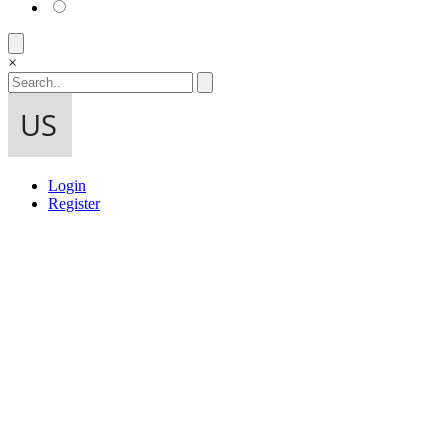
×
Login
Register