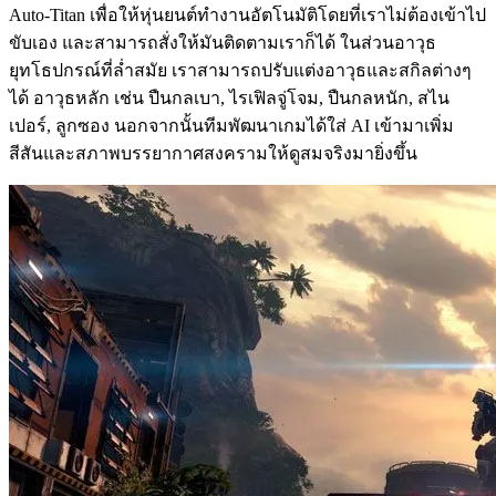
Auto-Titan เพื่อให้หุ่นยนต์ทำงานอัตโนมัติโดยที่เราไม่ต้องเข้าไป
ขับเอง และสามารถสั่งให้มันติดตามเราก็ได้ ในส่วนอาวุธ
ยุทโธปกรณ์ที่ล่ำสมัย เราสามารถปรับแต่งอาวุธและสกิลต่างๆ
ได้ อาวุธหลัก เช่น ปืนกลเบา, ไรเฟิลจู่โจม, ปืนกลหนัก, สไน
เปอร์, ลูกซอง นอกจากนั้นทีมพัฒนาเกมได้ใส่ AI เข้ามาเพิ่ม
สีสันและสภาพบรรยากาศสงครามให้ดูสมจริงมายิ่งขึ้น