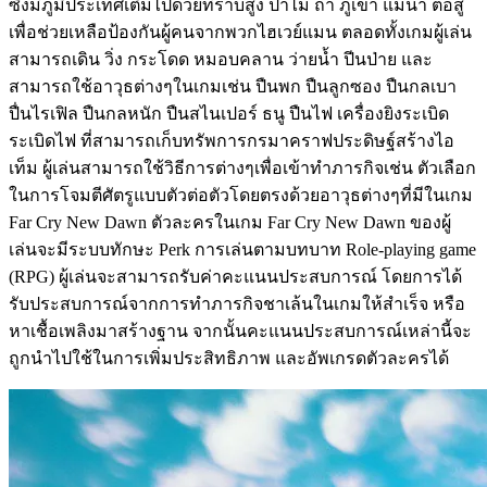
ซึ่งมีภูมิประเทศเติมไปด้วยที่ราบสูง ป่าไม้ ถ้ำ ภูเขา แม่น้ำ ต่อสู้
เพื่อช่วยเหลือป้องกันผู้คนจากพวกไฮเวย์แมน ตลอดทั้งเกมผู้เล่น
สามารถเดิน วิ่ง กระโดด หมอบคลาน ว่ายน้ำ ปีนป่าย และ
สามารถใช้อาวุธต่างๆในเกมเช่น ปืนพก ปืนลูกซอง ปืนกลเบา
ปื่นไรเฟิล ปืนกลหนัก ปืนสไนเปอร์ ธนู ปืนไฟ เครื่องยิงระเบิด
ระเบิดไฟ ที่สามารถเก็บทรัพการกรมาคราฟประดิษฐ์สร้างไอ
เท็ม ผู้เล่นสามารถใช้วิธีการต่างๆเพื่อเข้าทำภารกิจเช่น ตัวเลือก
ในการโจมตีศัตรูแบบตัวต่อตัวโดยตรงด้วยอาวุธต่างๆที่มีในเกม
Far Cry New Dawn ตัวละครในเกม Far Cry New Dawn ของผู้
เล่นจะมีระบบทักษะ Perk การเล่นตามบทบาท Role-playing game
(RPG) ผู้เล่นจะสามารถรับค่าคะแนนประสบการณ์ โดยการได้
รับประสบการณ์จากการทำภารกิจชาเล้นในเกมให้สำเร็จ หรือ
หาเชื้อเพลิงมาสร้างฐาน จากนั้นคะแนนประสบการณ์เหล่านี้จะ
ถูกนำไปใช้ในการเพิ่มประสิทธิภาพ และอัพเกรดตัวละครได้