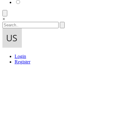
×
Login
Register