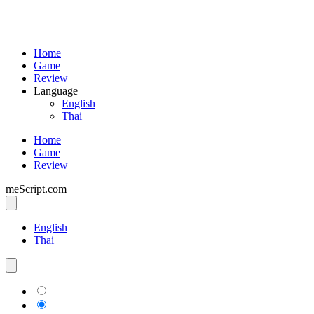
Home
Game
Review
Language
English
Thai
Home
Game
Review
meScript.com
English
Thai