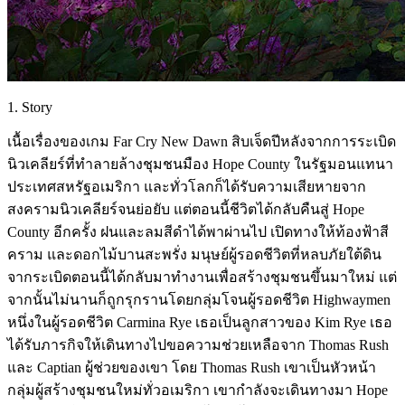
1. Story
เนื้อเรื่องของเกม Far Cry New Dawn สิบเจ็ดปีหลังจากการระเบิด
นิวเคลียร์ที่ทำลายล้างชุมชนมือง Hope County ในรัฐมอนแทนา
ประเทศสหรัฐอเมริกา และทั่วโลกก็ได้รับความเสียหายจาก
สงครามนิวเคลียร์จนย่อยับ แต่ตอนนี้ชีวิตได้กลับคืนสู่ Hope
County อีกครั้ง ฝนและลมสีดำได้พาผ่านไป เปิดทางให้ท้องฟ้าสี
คราม และดอกไม้บานสะพรั่ง มนุษย์ผู้รอดชีวิตที่หลบภัยใต้ดิน
จากระเบิดตอนนี้ได้กลับมาทำงานเพื่อสร้างชุมชนขึ้นมาใหม่ แต่
จากนั้นไม่นานก็ถูกรุกรานโดยกลุ่มโจนผู้รอดชีวิต Highwaymen
หนึ่งในผู้รอดชีวิต Carmina Rye เธอเป็นลูกสาวของ Kim Rye เธอ
ได้รับภารกิจให้เดินทางไปขอความช่วยเหลือจาก Thomas Rush
และ Captian ผู้ช่วยของเขา โดย Thomas Rush เขาเป็นหัวหน้า
กลุ่มผู้สร้างชุมชนใหม่ทั่วอเมริกา เขากำลังจะเดินทางมา Hope