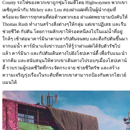
County รถไฟของพวกเขาถูกซุ่มโจมตีโดย Highwaymen พวกเขา
เผชิญหน้ากับ Mickey และ Lou สองฝาแฝดที่เป็นผู้นำกลุ่มที่
พร้อมจะจัดการทุกคนที่ต่อต้านพวกเธอ ฝาแฝดพยายามบังคับให้
Thomas Rush ทำงานสร้างสิ่งต่างๆให้กลุ่ม แต่เขาปฏิเสธ และรีบ
ช่วยชีวิต กัปตัน โดยการผลักเขาให้รอดหนีลงไปในแม่น้ำที่อยู่
ใกล้ๆ เช้าต่อมาคาร์มินาตามหากัปตันจนพบ และดึงกัปตันขึ้นมา
จากแม่น้ำ คาร์มินาแจ้งข่าวบอกให้รู้ว่าฝาแฝดได้จับตัวรัชไป
แล้ว คาร์มินา และกัปตันเดินทางไปยังโฮปเคาน์ตี้ เพื่อรับแนะนำ
จากคิม และสนับสนุนให้พวกเขาเดินทางไปรอบๆเมื่องโฮปเคาน์
ตี้ รวบรวมผู้รอดชีวิตที่กระจัดกระจาย ช่วยชีวิตรัช และสร้าง
ความเจริญรุ่งเรืองในระดับที่พวกเขาสามารถป้องกันพวกไฮเวย์
แมนได้