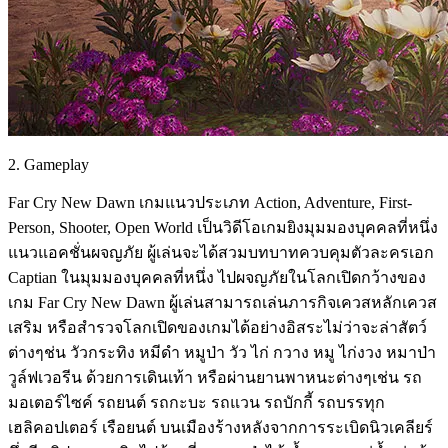
2. Gameplay
Far Cry New Dawn เกมแนวประเภท Action, Adventure, First-
Person, Shooter, Open World เป็นวิดีโอเกมยิงมุมมองบุคคลที่หนึ่ง
แนวแอคชั่นผจญภัย ผู้เล่นจะได้สวมบทบาทควบคุมตัวละครเอก
Captian ในมุมมองบุคคลที่หนึ่ง ไปผจญภัยในโลกเปิดกว้างของ
เกม Far Cry New Dawn ผู้เล่นสามารถเล่นภารกิจเควสหลักเควส
เสริม หรือสำรวจโลกเปิดของเกมได้อย่างอิสระไม่ว่าจะล่าสัตว์
ต่างๆช่น วัวกระทิง หมีดำ หมูป่า วัว ไก่ กวาง หมู ไก่งวง หมาป่า
วูล์ฟเวอรีน ด้วยการเดินเท้า หรือผ่านยานพาหนะต่างๆเช่น รถ
มอเตอร์ไซค์ รถยนต์ รถกะบะ รถแวน รถบักกี้ รถบรรทุก
เฮลิคอปเตอร์ เรือยนต์ บนเมืองร้างหลังจากการระเบิดนิวเคลียร์