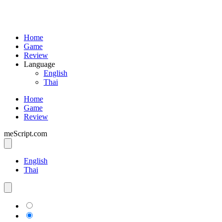
Home
Game
Review
Language
English
Thai
Home
Game
Review
meScript.com
English
Thai