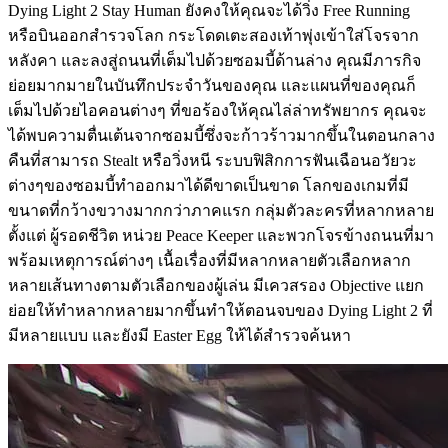
Dying Light 2 Stay Human ยังคงให้คุณจะได้วิ่ง Free Running
หรือบินออกสำรวจโลก กระโดดเตะสองเท้าพุ่งเข้าใส่โจรจาก
หลังคา และลงสู่ถนนที่เต็มไปด้วยซอมบี้ด้านล่าง คุณมีภารกิจ
ย่อยมากมายในบันทึกประจำวันของคุณ และแผนที่ของคุณก็
เต็มไปด้วยไอคอนต่างๆ ที่ขอร้องให้คุณไล่ล่าทรัพยากร คุณจะ
ได้พบความตื่นเต้นจากซอมบี้ซึ่งจะก้าวร้าวมากขึ้นในตอนกลาง
คืนที่สามารถ Stealt หรือวิ่งหนี ระบบฟิสิกการฟันเฉือนอวัยวะ
ต่างๆของซอมบี้ทำออกมาได้ดีขาดเป็นขาด โลกของเกมที่มี
ขนาดที่กว้างขวางมากกว่าภาคแรก กลุ่มตัวละครที่หลากหลาย
ตั้งแต่ ผู้รอดชีวิต หน่วย Peace Keeper และพวกโจรข้างถนนที่มา
พร้อมเหตุการณ์ต่างๆ เนื้อเรื่องที่มีหลากหลายตัวเลือกหลาก
หลายเส้นทางตามตัวเลือกของผู้เล่น มีเควสรอง Objective แยก
ย่อยให้ทำหลากหลายมากขึ้นทำให้ตอนจบของ Dying Light 2 ที่
มีหลายแบบ และยังมี Easter Egg ให้ได้สำรวจค้นหา