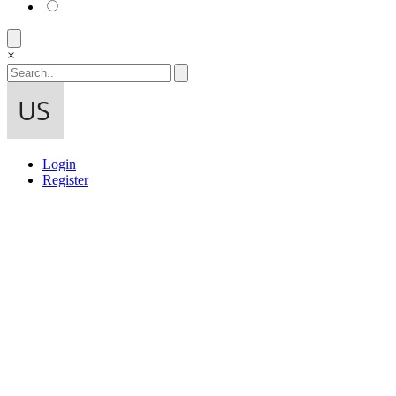
×
Login
Register