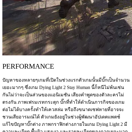
PERFORMANCE
ปัญหาของหลายๆเกมที่เปิดในช่วงแรกตัวเกมนั้นมีบั๊กเป็นจำนวน
เยอะมากๆ ซึ่งเกม Dying Light 2 Stay Human นี้ก็หนีไม่พ้นเช่น
กันไม่ว่าจะเป็นส่วนของแอนิเมชัน เสียงคำพูดของตัวละครไม่
ตรงกัน ภาพเฟรมเรทกระตุก บั๊กที่ทำให้ดำเนินภารกิจของเกม
ต่อไม่ได้บางครั้งทำให้เควสล่ม หรือถึงขนาดเซฟหายที่อาจจะ
ชวนเสียอารมณ์ได้ ตัวเกมยังอยู่ในช่วงผู้พัฒนาอัปเดตแพตช์
แก้ไขปัญหาบั๊กต่าง ภาพกราฟิกต่างภายในเกม Dying Light 2 มี
ความละเอียด พื้นผิว แสงเงา และรายละเอียดของฉากเยอะมาก