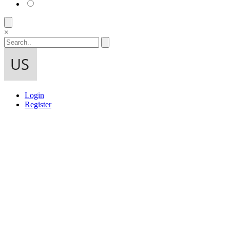
×
Login
Register