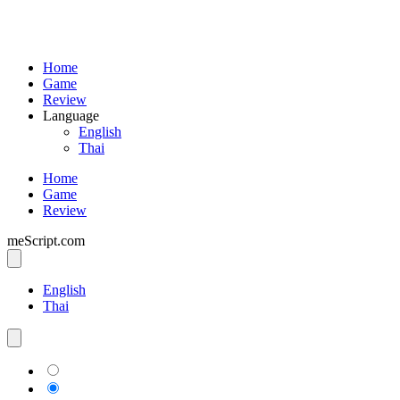
Home
Game
Review
Language
English
Thai
Home
Game
Review
meScript.com
English
Thai