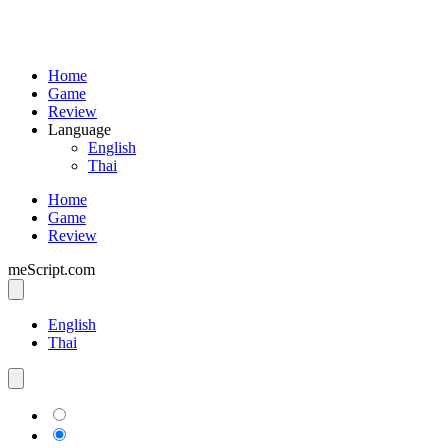
Home
Game
Review
Language
English
Thai
Home
Game
Review
meScript.com
English
Thai