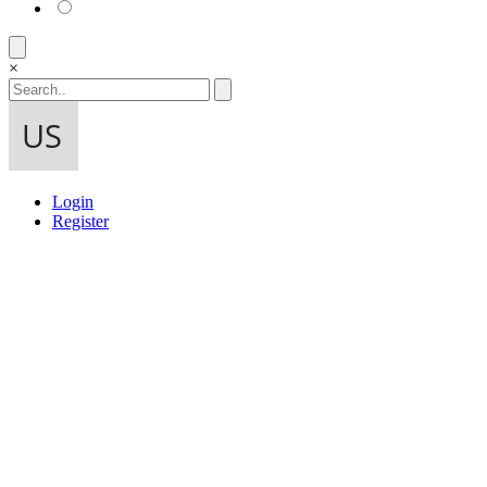
×
Login
Register