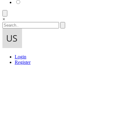
×
Login
Register