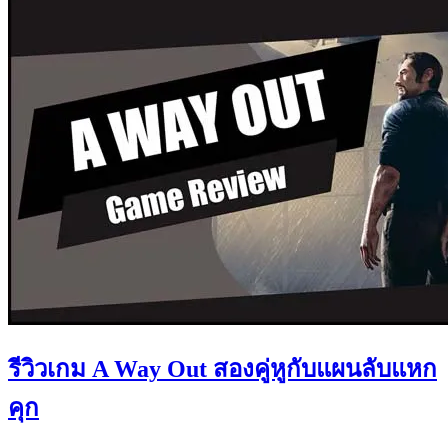
รีวิวเกม A Way Out สองคู่หูกับแผนลับแหก
คุก