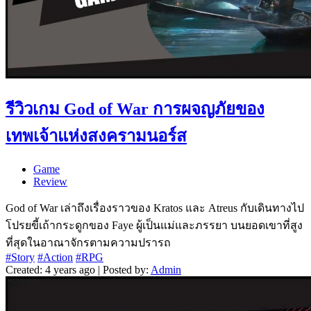
รีวิวเกม God of War การผจญภัยของ
เทพเจ้าแห่งสงครามนอร์ส
Game
Review
God of War เล่าถึงเรื่องราวของ Kratos และ Atreus กับเดินทางไป
โปรยขี้เถ้ากระดูกของ Faye ผู้เป็นแม่และภรรยา บนยอดเขาที่สูง
ที่สุดในอาณาจักรตามความปรารถ
#Story
#Action
#RPG
Created: 4 years ago | Posted by:
Admin