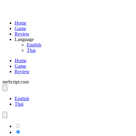
Home
Game
Review
Language
English
Thai
Home
Game
Review
meScript.com
English
Thai