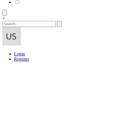
×
Login
Register