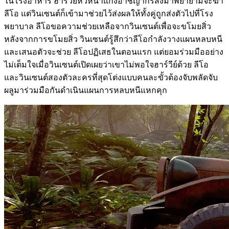
ในโรงอาหาร ฮาร์วีย์หัวหน้าแก๊งอาชญากรส่งมาพยายามจะฆ่า
ลีโอ แต่วินเซนต์ก็เข้ามาช่วยไว้ส่งผลให้ทั้งคู่ถูกส่งตัวไปที่โรง
พยาบาล ลีโอขอความช่วยเหลือจากวินเซนต์เพื่อจะขโมยสิ่ว
หลังจากการขโมยสิ่ว วินเซนต์รู้สึกว่าลีโอกำลังวางแผนหลบหนี
และเสนอตัวจะช่วย ลีโอปฏิเสธในตอนแรก แต่ยอมร่วมมืออย่าง
ไม่เต็มใจเมื่อวินเซนต์เปิดเผยว่าเขาไม่พอใจฮาร์วีย์ด้วย ลีโอ
และวินเซนต์สองตัวละครที่สุดโต่งแบบคนละขั้วต้องจับพลัดจับ
ผลูมาร่วมมือกันดำเนินแผนการหลบหนีแหกคุก