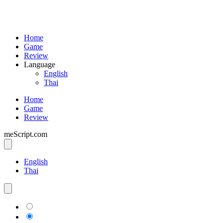
Home
Game
Review
Language
English
Thai
Home
Game
Review
meScript.com
English
Thai