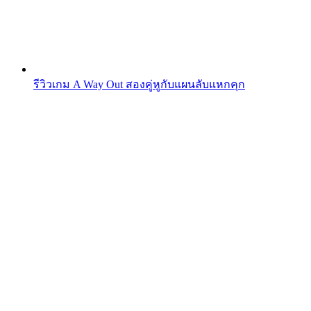
รีวิวเกม A Way Out สองคู่หูกับแผนลับแหกคุก