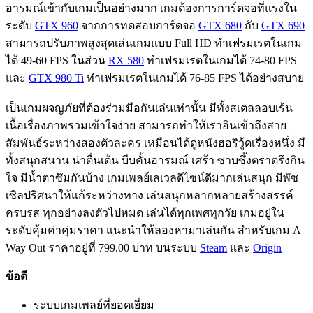
อารมณ์เข้ากับเกมเป็นอย่างมาก เกมต้องการการ์ดจอที่แรงใน
ระดับ
GTX 960
จากการทดสอบการ์ดจอ
GTX 680
กับ
GTX 690
สามารถปรับภาพสูงสุดเล่นเกมแบบ Full HD ทำเฟรมเรตในเกม
ได้ 49-60 FPS ในส่วน
RX 580
ทำเฟรมเรตในเกมได้ 74-80 FPS
และ
GTX 980 Ti
ทำเฟรมเรตในเกมได้ 76-85 FPS ได้อย่างสบาย
เป็นเกมผจญภัยที่ต้องร่วมมือกันเล่นเท่านั้น มีทั้งสเตลลอบเร้น
เนื้อเรื่องภาพรวมเข้าใจง่าย สามารถทำให้เราอินเข้าถึงสาย
สัมพันธ์ระหว่างสองตัวละคร เหมือนได้ดูหนังฮอริวู้ดเรื่องหนึ่ง มี
ทั้งสนุกสนาน น่าตื่นเต้น บีบคั้นอารมณ์ เศร้า ซาบซึ้งตราตรึงกิน
ใจ มีน้ำตาซึมกันบ้าง เกมเพลย์เลเวลดีไซน์ดีมากเล่นสนุก มีพัซ
เซิลปริศนาให้แก้ระหว่างทาง เล่นสนุกหลากหลายสร้างสรรค์
ครบรส ทุกอย่างลงตัวไปหมด เล่นได้ทุกเพศทุกวัย เกมอยู่ใน
ระดับคุ้มค่าคุ่มราคา แนะนำให้ลองหามาเล่นกัน สำหรับเกม A
Way Out ราคาอยู่ที่ 799.00 บาท บนระบบ
Steam
และ
Origin
ข้อดี
ระบบเกมเพลย์ที่ยอดเยี่ยม