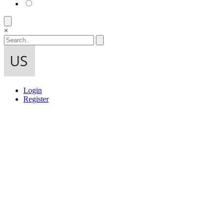
×
Login
Register