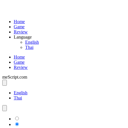
Home
Game
Review
Language
English
Thai
Home
Game
Review
meScript.com
English
Thai