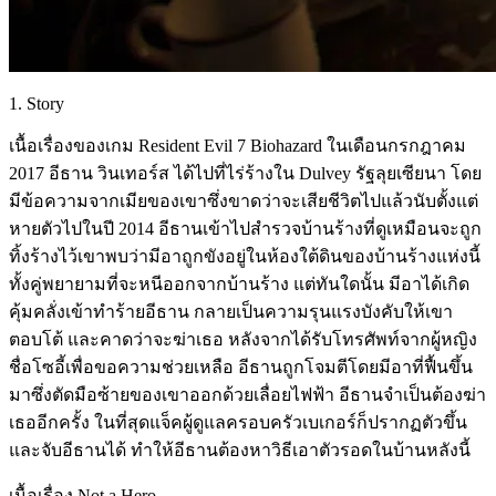
1. Story
เนื้อเรื่องของเกม Resident Evil 7 Biohazard ในเดือนกรกฎาคม
2017 อีธาน วินเทอร์ส ได้ไปที่ไร่ร้างใน Dulvey รัฐลุยเซียนา โดย
มีข้อความจากเมียของเขาซึ่งขาดว่าจะเสียชีวิตไปแล้วนับตั้งแต่
หายตัวไปในปี 2014 อีธานเข้าไปสำรวจบ้านร้างที่ดูเหมือนจะถูก
ทิ้งร้างไว้เขาพบว่ามีอาถูกขังอยู่ในห้องใต้ดินของบ้านร้างแห่งนี้
ทั้งคู่พยายามที่จะหนีออกจากบ้านร้าง แต่ทันใดนั้น มีอาได้เกิด
คุ้มคลั่งเข้าทำร้ายอีธาน กลายเป็นความรุนแรงบังคับให้เขา
ตอบโต้ และคาดว่าจะฆ่าเธอ หลังจากได้รับโทรศัพท์จากผู้หญิง
ชื่อโซอี้เพื่อขอความช่วยเหลือ อีธานถูกโจมตีโดยมีอาที่ฟื้นขึ้น
มาซึ่งตัดมือซ้ายของเขาออกด้วยเลื่อยไฟฟ้า อีธานจำเป็นต้องฆ่า
เธออีกครั้ง ในที่สุดแจ็คผู้ดูแลครอบครัวเบเกอร์ก็ปรากฏตัวขึ้น
และจับอีธานได้ ทำให้อีธานต้องหาวิธีเอาตัวรอดในบ้านหลังนี้
เนื้อเรื่อง Not a Hero