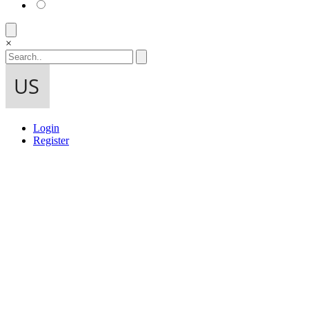
×
Login
Register