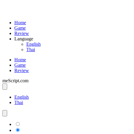
Home
Game
Review
Language
English
Thai
Home
Game
Review
meScript.com
English
Thai