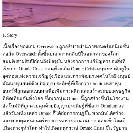
1. Story
เนื้อเรื่องของเกม Overwatch ถูกอธิบายผ่านภาพยนตร์แอนิเมชั่น
ต่อสั้น Overwatch ตั้งขึ้นบนเวลาหกสิบปีในอนาคตของโลก
สมมติ สามสิบปีก่อนถึงปัจจุบัน หลังจากการแก้ปัญหาของสิ่งที่
เรียกว่า Omnic Crisis ก่อนที่จะเกิด Omnic Crisis มนุษยชาติอยู่ใน
ยุคทองแห่งความเจริญรุ่งเรือง และการพัฒนาเทคโนโลยี มนุษย์
พัฒนาหุ่นยนต์ด้วยปัญญาประดิษฐ์ที่เรียกว่า Omnic เหล่าหุ่น
ยนตร์ที่ถูกออกแบบมาเพื่อเพิ่มการผลิต และสร้างระบบเศรษฐกิจ
ที่ทัดเทียมกันทั่วโลก ซึ่งพวกหุ่น Omnic นี้ถูกสร้างขึ้นในโรงงาน
อัตโนมัติที่ถูกควบคุมด้วยปัญญาประดิษฐ์ที่ชื่อว่า Omnium แต่
แล้ววันหนึ่ง เหล่า Omnic ก็ได้ก่อการกบฏขึ้น พวกมันได้สร้าง
และควบคุมหุ่นยนตร์ทางการทหารจำนวนมาก และเข้าโจมตี
เมืองต่างๆทั่วโลก ทำให้เกิดเหตุการณ์ Omnic Crisis ขึ้น รัฐบาล