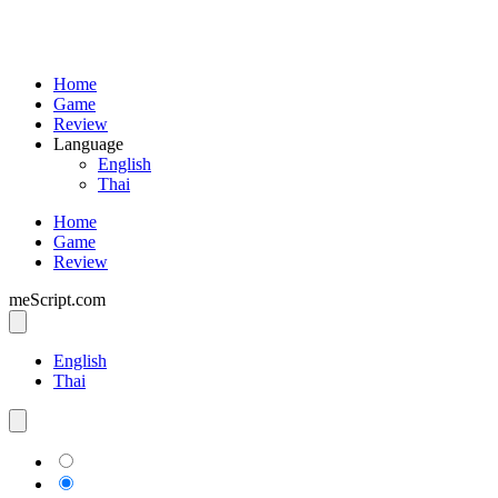
Home
Game
Review
Language
English
Thai
Home
Game
Review
meScript.com
English
Thai