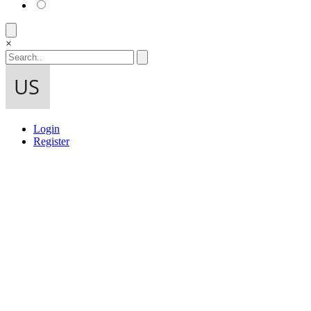
×
Login
Register