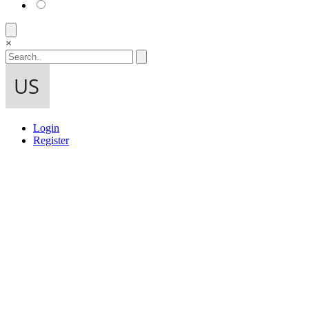
×
Login
Register