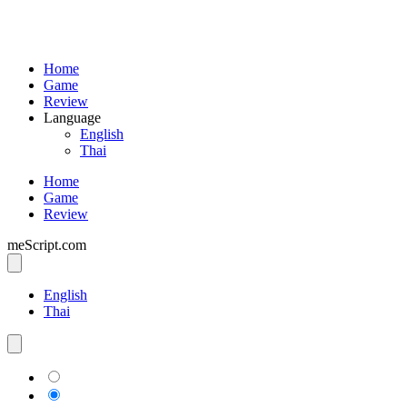
Home
Game
Review
Language
English
Thai
Home
Game
Review
meScript.com
English
Thai