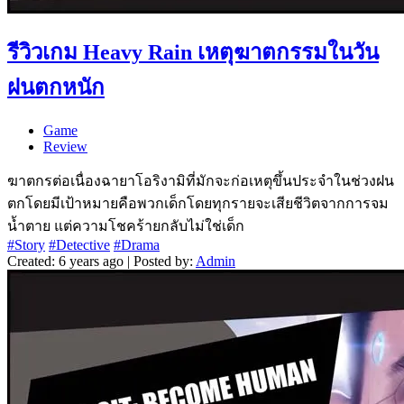
รีวิวเกม Heavy Rain เหตุฆาตกรรมในวัน
ฝนตกหนัก
Game
Review
ฆาตกรต่อเนื่องฉายาโอริงามิที่มักจะก่อเหตุขึ้นประจำในช่วงฝน
ตกโดยมีเป้าหมายคือพวกเด็กโดยทุกรายจะเสียชีวิตจากการจม
น้ำตาย แต่ความโชคร้ายกลับไม่ใช่เด็ก
#Story
#Detective
#Drama
Created: 6 years ago | Posted by:
Admin