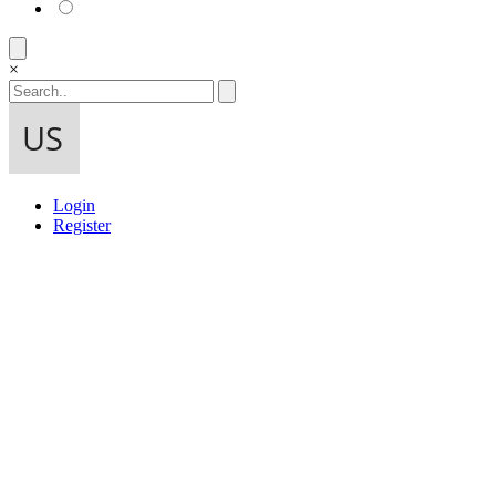
×
Login
Register