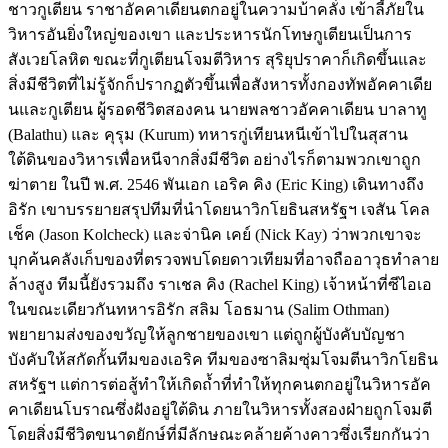
ชาวกูเตียน ราชาอัคคาเดียนตกอยู่ในความบ้าคลั่ง เข้าลี้ภัยใน
วิหารอันยิ่งใหญ่ของเขา และประหารนักโทษกูเตียนเป็นการ
สังเวยโลหิต ขณะที่กูเตียนโจมตีวิหาร สุริยุปราคาก็เกิดขึ้นและ
สิ่งมีชีวิตที่ไม่รู้จักก็ปรากฏตัวขึ้นเพื่อสังหารทั้งกองทัพอัคคาเดีย
นและกูเตียน ผู้รอดชีวิตสองคน นายพลชาวอัคคาเดียน บาลาทู
(Balathu) และ คุรุม (Kurum) ทหารกู่เทียนหนีเข้าไปในสุสาน
ใต้ดินของวิหารเพื่อหนีจากสิ่งมีชีวิต อย่างไรก็ตามพวกเขาถูก
ฆ่าตาย ในปี พ.ศ. 2546 พันเอก เอริค คิง (Eric King) เดินทางถึง
อิรัก เขาบรรยายสรุปทีมที่นำโดยนาวิกโยธินสหรัฐฯ เจสัน โคล
เช็ค (Jason Kolcheck) และจ่านิค เคย์ (Nick Kay) ว่าพวกเขาจะ
บุกค้นคลังเก็บของที่ตรวจพบโดยดาวเทียมที่อาจถืออาวุธทำลาย
ล้างสูง ทีมนี้ยังรวมถึง ราเชล คิง (Rachel King) เจ้าหน้าที่ซีไอเอ
ในขณะเดียวกันทหารอิรัก สลิม โอธมาน (Salim Othman)
พยายามส่งของขวัญให้ลูกชายของเขา แต่ถูกผู้บังคับบัญชา
บังคับให้สกัดกั้นทีมของเอริค ทีมของซาลิมซุ่มโจมตีนาวิกโยธิน
สหรัฐฯ แต่การต่อสู้ทำให้เกิดถ้ำที่ทำให้ทุกคนตกอยู่ในวิหารอัค
คาเดียนโบราณซึ่งฝังอยู่ใต้ดิน ภายในวิหารทั้งสองฝ่ายถูกโจมตี
โดยสิ่งมีชีวิตขนาดยักษ์ที่มีลักษณะคล้ายค้างคาวซึ่งเรียกกันว่า