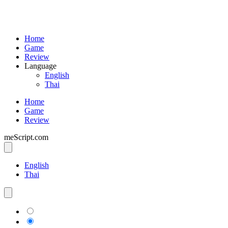
Home
Game
Review
Language
English
Thai
Home
Game
Review
meScript.com
English
Thai