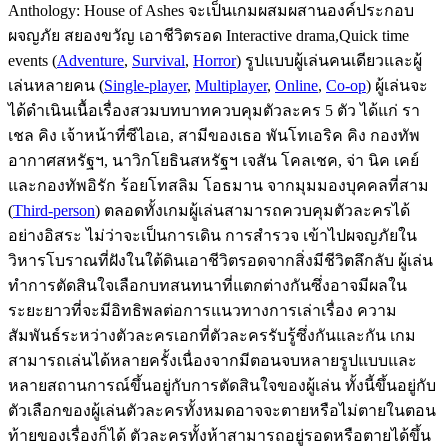
Anthology: House of Ashes จะเป็นเกมผสมผสานองค์ประกอบ
ผจญภัย สยองขวัญ เอาชีวิตรอด Interactive drama,Quick time
events (
Adventure
,
Survival
,
Horror
) รูปแบบผู้เล่นคนเดียวและผู้
เล่นหลายคน (
Single-player
,
Multiplayer
,
Online
,
Co-op
) ผู้เล่นจะ
ได้ดำเนินเนื้อเรื่องสวมบทบาทควบคุมตัวละคร 5 ตัว ได้แก่ รา
เชล คิง เจ้าหน้าที่ซีไอเอ, สามีของเธอ พันโทเอริค คิง กองทัพ
อากาศสหรัฐฯ, นาวิกโยธินสหรัฐฯ เจสัน โคลเชค, จ่า นิค เคย์
และกองทัพอิรัก ร้อยโทสลิม โอธมาน จากมุมมองบุคคลที่สาม
(
Third-person
) ตลอดทั้งเกมผู้เล่นสามารถควบคุมตัวละครได้
อย่างอิสระ ไม่ว่าจะเป็นการเดิน การสํารวจ เข้าไปผจญภัยใน
วิหารโบราณที่ฝังในใต้ดินเอาชีวิตรอดจากสิ่งมีชีวิตลึกลับ ผู้เล่น
ทำการตัดสินใจเลือกบทสนทนาที่แตกต่างกันซึ่งอาจมีผลใน
ระยะยาวที่จะมีอิทธิพลต่อการแนวทางการเล่าเรื่อง ความ
สัมพันธ์ระหว่างตัวละครเอกที่ตัวละครรับรู้ซึ่งกันและกัน เกม
สามารถเล่นได้หลายครั้งเนื่องจากมีตอนจบหลายรูปแบบและ
หลายสถานการณ์ขึ้นอยู่กับการตัดสินใจของผู้เล่น ทั้งนี้ขึ้นอยู่กับ
ตัวเลือกของผู้เล่นตัวละครทั้งหมดอาจจะตายหรือไม่ตายในตอน
ท้ายของเรื่องก็ได้ ตัวละครทั้งห้าสามารถอยู่รอดหรือตายได้ขึ้น