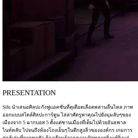
PRESENTATION
Sifu นำเสนอศิลปะกังฟูแอคชั่นที่ดุเดือดเลือดพล่านลื่นไหล ภาพ
ออกแบบสไตล์ศิลปะการ์ตูน ไล่ล่าศัตรูพาคุณไปยังมุมลับๆของ
เมืองจาก 5 ฉากบอส 5 ตั้งแต่ชานเมืองที่เต็มไปด้วยอันธพาล
ไนท์คลับ ไปจนถึงห้องโถงเย็นๆในตึกสูงลิ่วขององค์กร เกมการ
ต่อสู้เล่นที่ยากพอตัว ต้องเรียนรู้จากความผิดพลาดยิ่งแพ้ยิ่งแก่