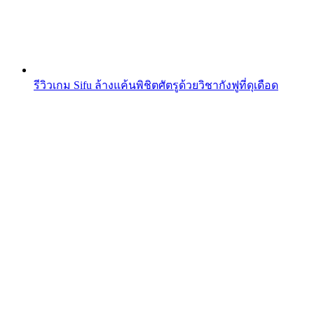
รีวิวเกม Sifu ล้างแค้นพิชิตศัตรูด้วยวิชากังฟูที่ดุเดือด