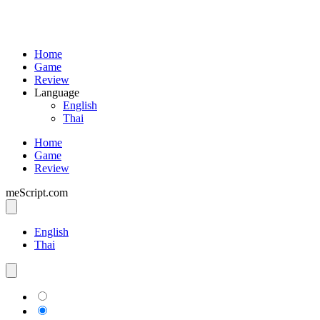
Home
Game
Review
Language
English
Thai
Home
Game
Review
meScript.com
English
Thai