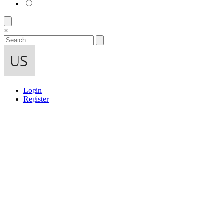
×
Login
Register