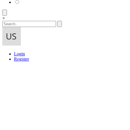
×
Login
Register