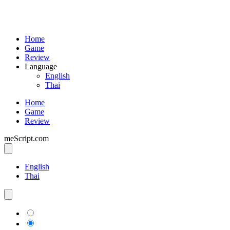
Home
Game
Review
Language
English
Thai
Home
Game
Review
meScript.com
English
Thai