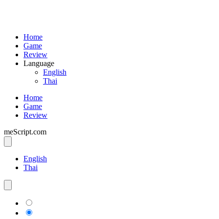
Home
Game
Review
Language
English
Thai
Home
Game
Review
meScript.com
English
Thai