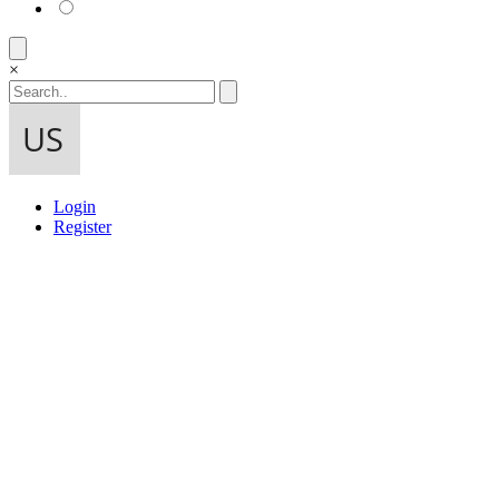
×
Login
Register