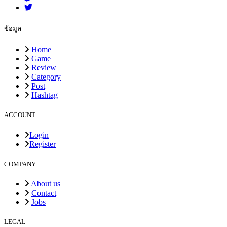
ข้อมูล
Home
Game
Review
Category
Post
Hashtag
ACCOUNT
Login
Register
COMPANY
About us
Contact
Jobs
LEGAL