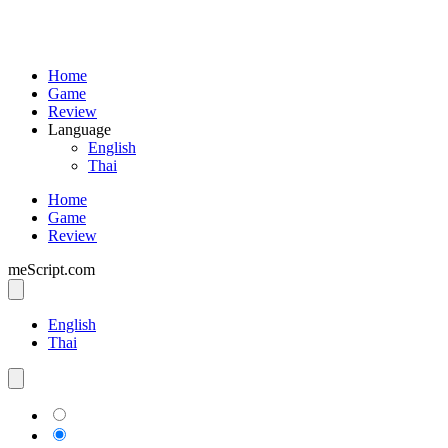
Home
Game
Review
Language
English
Thai
Home
Game
Review
meScript.com
English
Thai