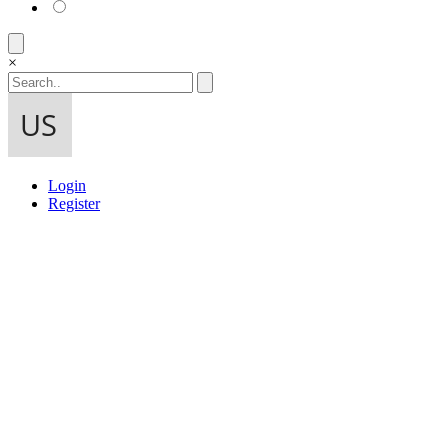
×
Login
Register