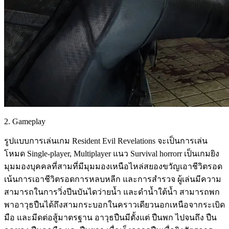
2. Gameplay
รูปแบบการเล่นเกม Resident Evil Revelations จะเป็นการเล่น
โหมด Single-player, Multiplayer แนว Survival horrorr เป็นเกมยิง
มุมมองบุคคลที่สามที่มีมุมมองเหนือไหล่สยองขวัญเอาชีวิตรอด
เน้นการเอาชีวิตรอดการหลบหลีก และการสำรวจ ผู้เล่นมีความ
สามารถในการวิ่งปีนบันไดว่ายน้ำ และดำน้ำใต้น้ำ สามารถพก
พาอาวุธปืนได้ถึงสามกระบอกในคราวเดียวนอกเหนือจากระเบิด
มือ และมีดต่อสู้มาตรฐาน อาวุธปืนมีตั้งแต่ ปืนพก ไปจนถึง ปืน