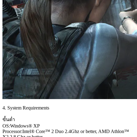
4. System Requirements
ขั้นต่ำ
OS:Windows® XP
Processor:Intel® Core™ 2 Duo 2.4Ghz or better, AMD Athlon™
X2 2.8 Ghz or better