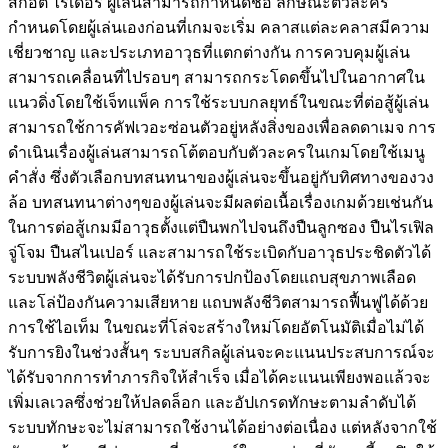
สก็อต ไรเดอร์ ผู้เล่นสามารถกำหนดชื่อ ลักษณะตัวละคร
กำหนดโดยผู้เล่นเองก่อนที่เกมจะเริ่ม คลาสแต่ละคลาสมีความ
เชี่ยวชาญ และประเภทอาวุธที่แตกต่างกัน การควบคุมผู้เล่น
สามารถเคลื่อนที่ไปรอบๆ สามารถกระโดดขึ้นไปในอากาศใน
แนวดิ่งโดยใช้เจ็ทแพ็ค การใช้ระบบกลยุทธ์ในขณะที่ต่อสู้ผู้เล่น
สามารถใช้การคัฟเวอะซ่อนตัวอยู่หลังสิ่งของเพื่อลดดาเมจ การ
ดำเนินเรื่องผู้เล่นสามารถโต้ตอบกับตัวละครในเกมโดยใช้เมนู
คำสั่ง ซึ่งตัวเลือกบทสนทนาของผู้เล่นจะขึ้นอยู่กับทิศทางของวง
ล้อ บทสนทนาต่างๆของผู้เล่นจะมีผลต่อเนื้อเรื่องเกมด้วยเช่นกัน
ในการต่อสู้เกมมีอาวุธตั้งแต่ปืนพกไปจนถึงปืนลูกซอง ปืนไรเฟิล
จู่โจม ปืนสไนเปอร์ และสามารถใช้ระเบิดกับอาวุธประชิดตัวได้
ระบบพลังชีวิตผู้เล่นจะได้รับการปกป้องโดยแถบสุขภาพเลือด
และโล่ป้องกันความเสียหาย แถบพลังชีวิตสามารถฟื้นฟูได้ด้วย
การใช้ไอเท็ม ในขณะที่โล่จะสร้างใหม่โดยอัตโนมัติเมื่อไม่ได้
รับการยิงในช่วงสั้นๆ ระบบสกิลผู้เล่นจะคะแนนประสบการณ์จะ
ได้รับจากการทำภารกิจให้สำเร็จ เมื่อได้คะแนนเพียงพอแล้วจะ
เพิ่มเลเวลซึ่งช่วยให้ปลดล็อก และอัปเกรดทักษะตามลำดับได้
ระบบทักษะจะไม่สามารถใช้งานได้อย่างต่อเนื่อง แต่หลังจากใช้