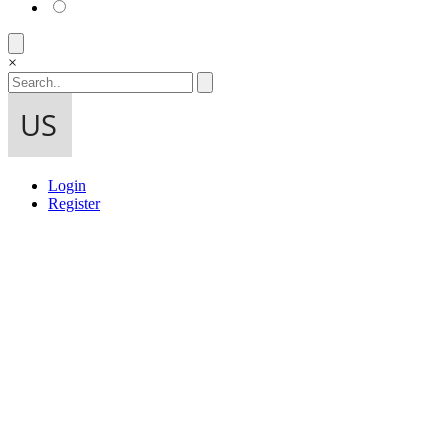
×
Login
Register