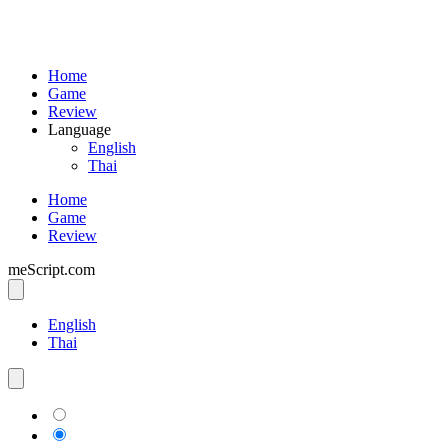
Home
Game
Review
Language
English
Thai
Home
Game
Review
meScript.com
English
Thai