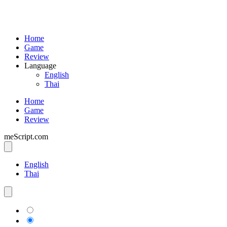
Home
Game
Review
Language
English
Thai
Home
Game
Review
meScript.com
English
Thai