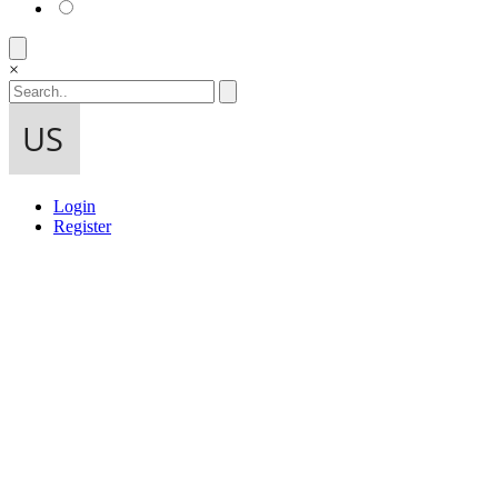
×
Login
Register