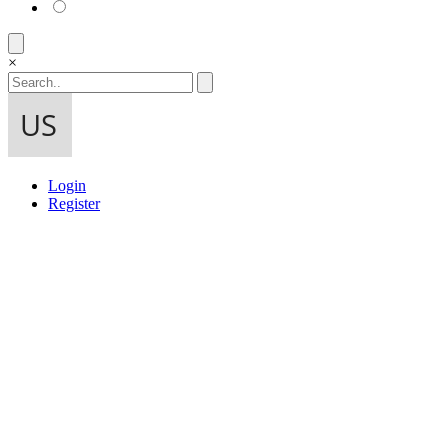
×
Login
Register