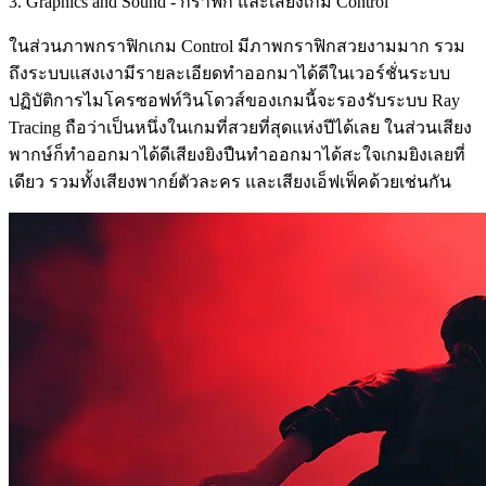
3. Graphics and Sound - กราฟิก และเสียงเกม Control
ในส่วนภาพกราฟิกเกม Control มีภาพกราฟิกสวยงามมาก รวม
ถึงระบบแสงเงามีรายละเอียดทำออกมาได้ดีในเวอร์ชั่นระบบ
ปฏิบัติการไมโครซอฟท์วินโดวส์ของเกมนี้จะรองรับระบบ Ray
Tracing ถือว่าเป็นหนึ่งในเกมที่สวยที่สุดแห่งปีได้เลย ในส่วนเสียง
พากษ์ก็ทำออกมาได้ดีเสียงยิงปืนทำออกมาได้สะใจเกมยิงเลยที่
เดียว รวมทั้งเสียงพากย์ตัวละคร และเสียงเอ็ฟเฟ็คด้วยเช่นกัน