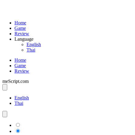
Home
Game
Review
Language
English
Thai
Home
Game
Review
meScript.com
English
Thai