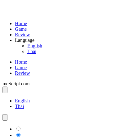
Home
Game
Review
Language
English
Thai
Home
Game
Review
meScript.com
English
Thai