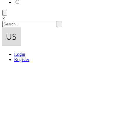
×
Login
Register