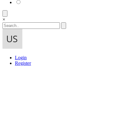
×
Login
Register