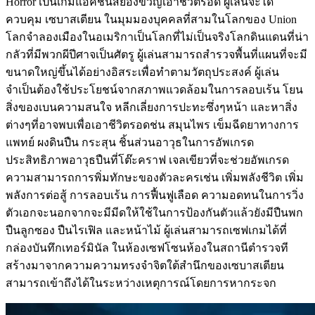
Horror เป็นเกมแอ็คชันสยองขวัญเอาชีวิตรอด ผู้เล่นจะได้
ควบคุม เซบาสเตียน ในมุมมองบุคคลที่สามในโลกของ Union
โลกจำลองเมืองในอเมริกาเป็นโลกที่ไม่เป็นจริงโลกดินแดนที่น่า
กลัวที่มีพวกผีปีศาจเป็นศัตรู ผู้เล่นสามารถสำรวจพื้นที่แผนที่จะมี
ขนาดใหญ่ขึ้นได้อย่างอิสระเพื่อทำตามวัตถุประสงค์ ผู้เล่น
จำเป็นต้องใช้ประโยชน์จากสภาพแวดล้อมในการลอบเร้น โยน
สิ่งของเบนความสนใจ หลีกเลี่ยงการปะทะซึ่งๆหน้า และหาสิ่ง
ต่างๆที่อาจพบเพื่อเอาชีวิตรอดช่น สมุนไพร เข็มฉีดยาทางการ
แพทย์ ผงดินปืน กระสุน ชิ้นส่วนอาวุธในการอัพเกรด
ประสิทธิภาพอาวุธปืนที่โต๊ะคราฟ เจลเขียวที่จะช่วยอัพเกรด
ความสามารถการพิ่มทักษะของตัวละครเช่น เพิ่มพลังชีวิต เพิ่ม
พลังการต่อสู้ การลอบเร้น การฟื้นฟูเลือด ความอดทนในการวิ่ง
ตัวเอกจะนอกจากจะมีมีดให้ใช้ในการป้องกันตัวแล้วยังมีปืนพก
ปืนลูกซอง ปืนไรเฟิล และหน้าไม้ ผู้เล่นสามารถเซฟเกมได้ที่
กล่องบันทึกเทอร์มินัล ในห้องเซฟโซนห้องในสถานีตำรวจที
สร้างมาจากความความทรงจําจิตใต้สํานึกของเซบาสเตียน
สามารถเข้าถึงได้ในระหว่างเหตุการณ์โดยการหากระจก