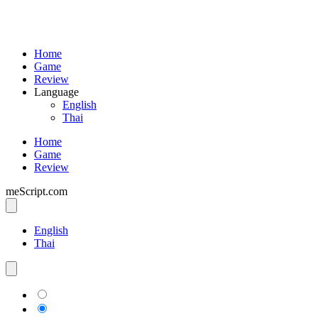
Home
Game
Review
Language
English
Thai
Home
Game
Review
meScript.com
English
Thai