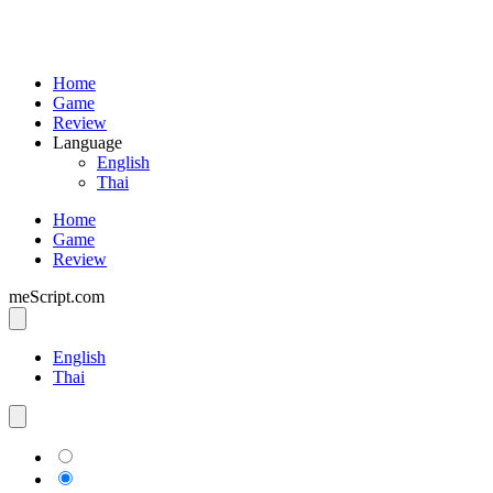
Home
Game
Review
Language
English
Thai
Home
Game
Review
meScript.com
English
Thai