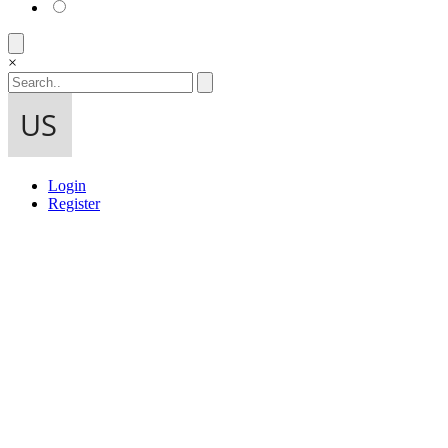
×
Login
Register