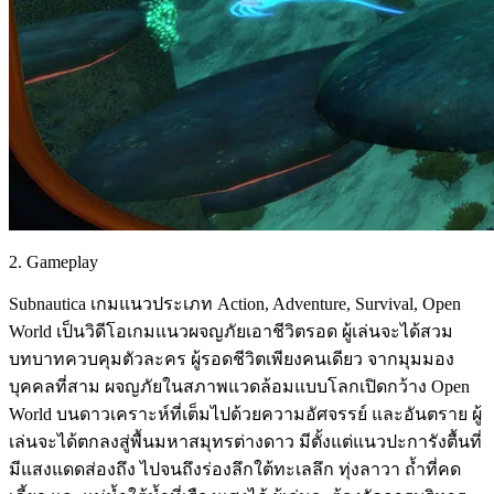
2. Gameplay
Subnautica เกมแนวประเภท Action, Adventure, Survival, Open
World เป็นวิดีโอเกมแนวผจญภัยเอาชีวิตรอด ผู้เล่นจะได้สวม
บทบาทควบคุมตัวละคร ผู้รอดชีวิตเพียงคนเดียว จากมุมมอง
บุคคลที่สาม ผจญภัยในสภาพแวดล้อมแบบโลกเปิดกว้าง Open
World บนดาวเคราะห์ที่เต็มไปด้วยความอัศจรรย์ และอันตราย ผู้
เล่นจะได้ตกลงสู่พื้นมหาสมุทรต่างดาว มีตั้งแต่แนวปะการังตื้นที่
มีแสงแดดส่องถึง ไปจนถึงร่องลึกใต้ทะเลลึก ทุ่งลาวา ถ้ำที่คด