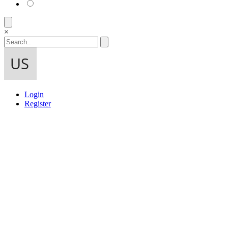
×
Login
Register