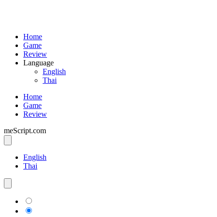
Home
Game
Review
Language
English
Thai
Home
Game
Review
meScript.com
English
Thai