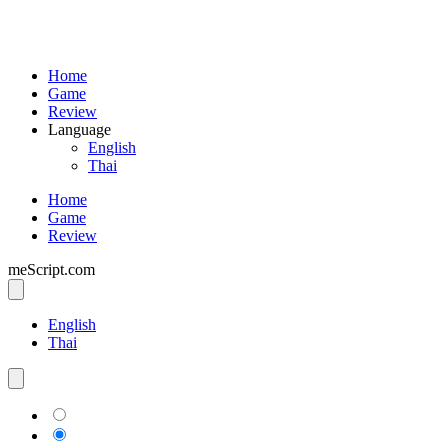
Home
Game
Review
Language
English
Thai
Home
Game
Review
meScript.com
English
Thai