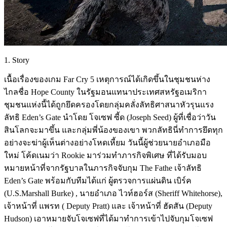
1. Story
เนื้อเรื่องของเกม Far Cry 5 เหตุการณ์ได้เกิดขึ้นในชุมชนห่าง
ไกลชื่อ Hope County ในรัฐมอนแทนาประเทศสหรัฐอเมริกา
ชุมชนแห่งนี้ได้ถูกยึดครองโดยกลุ่มคลั่งลัทธิศาสนาหัวรุนแรง
ลัทธิ Eden’s Gate นำโดย โจเซฟ ซี้ด (Joseph Seed) ผู้ที่เชื่อว่าวัน
สินโลกจะมาขึ้น และกลุ่มพี่น้องของเขา พวกลัทธินี่ทำการยึดทุก
อย่างจะฆ่าผู้เห็นต่างอย่างโหดเหี้ยม วันนี้ผู้ช่วยนายอำเภอมือ
ใหม่ โค้ดเนมว่า Rookie มาร่วมทำภารกิจพิเศษ ที่ได้รับมอบ
หมายหน้าที่จากรัฐบาลในภารกิจจับกุม The Fathe เจ้าลัทธิ
Eden’s Gate พร้อมกับทีมได้แก่ ผู้ตรวจการแผ่นดิน เบิร์ค
(U.S.Marshall Burke) , นายอำเภอ ไวท์ฮอร์ส (Sheriff Whitehorse),
เจ้าหน้าที่ แพรท ( Deputy Pratt) และ เจ้าหน้าที่ ฮัดสัน (Deputy
Hudson) เอาหมายจับโจเซฟที่ได้มาทำการเข้าไปจับกุมโจเซฟ