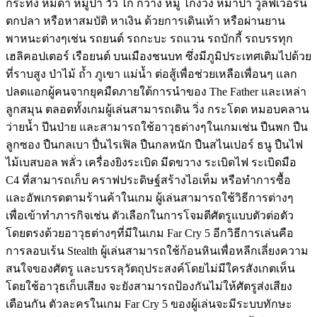
กระทิง หมีดำ หมูป่า วัว ไก่ กวาง หมู ไก่งวง หมาป่า วูล์ฟเวอรีน
ตกปลา หรือหาสมบัติ หาเงิน ด้วยการเดินเท้า หรือผ่านยาน
พาหนะต่างๆเช่น รถยนต์ รถกะบะ รถแวน รถบักกี้ รถบรรทุก
เฮลิคอปเตอร์ เรือยนต์ บนเมืองชนบท ซึ่งมีภูมิประเทศเติมไปด้วย
ที่ราบสูง ป่าไม้ ถ้ำ ภูเขา แม่น้ำ ต่อสู้เพื่อช่วยเหลือเพื่อนๆ แลก
ปลดแอกผู้คนจากยุคมืดภายใต้การนำของ The Father และเหล่า
ลูกสมุน ตลอดทั้งเกมผู้เล่นสามารถเดิน วิ่ง กระโดด หมอบคลาน
ว่ายน้ำ ปีนป่าย และสามารถใช้อาวุธต่างๆในเกมเช่น ปืนพก ปืน
ลูกซอง ปืนกลเบา ปื่นไรเฟิล ปืนกลหนัก ปืนสไนเปอร์ ธนู ปืนไฟ
ไม้เบสบอล พลั่ว เครื่องยิงระเบิด มีดขวาง ระเบิดไฟ ระเบิดมือ
C4 ที่สามารถเก็บ คราฟประดิษฐ์สร้างไอเท็ม หรือทำการซื้อ
และอัพเกรดตามร้านค้าในเกม ผู้เล่นสามารถใช้วิธีการต่างๆ
เพื่อเข้าทำภารกิจเช่น ตัวเลือกในการโจมตีศัตรูแบบตัวต่อตัว
โดยตรงด้วยอาวุธต่างๆที่มีในเกม Far Cry 5 อีกวิธีการเล่นคือ
การลอบเร้น Stealth ผู้เล่นสามารถใช้ก้อนหินเพื่อหลีกเลี่ยงความ
สนใจของศัตรู และบรรลุวัตถุประสงค์โดยไม่มีใครสังเกตเห็น
โดยใช้อาวุธเก็บเสียง จะยังสามารถป้องกันไม่ให้ศัตรูส่งเสียง
เตือนกัน ตัวละครในเกม Far Cry 5 ของผู้เล่นจะมีระบบทักษะ