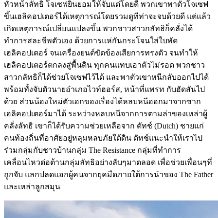
หัวหน้าลัทธิ โจเซฟยินยอมให้จับแต่โดยดี พวกเขาพาตัวโจเซฟ
ขึ้นเฮลิคอปเตอร์ได้เหตุการณ์โดยรวมดูทีท่าจะจบด้วยดี แต่แล้ว
เกิดเหตุการณ์เปลี่ยนแปลงขึ้น พวกชาวสาวกลัทธิก็คลั่งได้
ทำการสละชีพตัวเอง ด้วยการแห่กันกระโจนใส่ใบพัด
เฮลิคอปเตอร์ จนเครื่องยนต์ขัดข้องเสียการทรงตัว จนทำให้
เฮลิคอปเตอร์ตกลงสู่พื้นดิน ทุกคนแทบเอาตัวไม่รอด พวกชาว
สาวกลัทธิก็ได้ช่วยโจเซฟไว้ได้ และพาตัวเขาหนีกลับออกไปได้
พร้อมทั้งจับตัวนายอำเภอไวท์ฮอร์ส, หน้าที่แพรท กับฮัดสันไป
ด้วย ส่วนน้องใหม่ตัวเอกของเรื่องได้หลบหนีออกมาจากซาก
เฮลิคอปเตอร์มาได้ ระหว่างหลบหนีจากการตามล่าของเหล่าผู้
คลั่งลัทธิ เขาก็ได้รับความช่วยเหลือจาก ดัทช์ (Dutch) ชายแก่
คนท้องถิ่นที่อาศัยอยู่หลุมหลบภัยใต้ดิน ดัทช์แนะนำให้เราไป
ร่วมกลุ่มกับชาวบ้านกลุ่ม The Resistance กลุ่มที่ทำการ
เคลื่อนไหวต่อต้านกลุ่มลัทธิอย่างลับๆมาตลอด เพื่อช่วยเพื่อนๆที่
ถูกจับ แลกปลดแอกผู้คนจากยุคมืดภายใต้การนำของ The Father
และเหล่าลูกสมุน