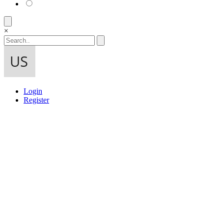
×
Login
Register