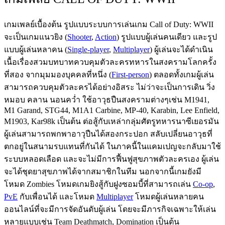
เกมเพลย์เบื้องต้น รูปแบบระบบการเล่นเกม Call of Duty: WWII
จะเป็นเกมแนวยิง (
Shooter
,
Action
) รูปแบบผู้เล่นคนเดียว และรูป
แบบผู้เล่นหลาคน (
Single-player
,
Multiplayer
) ผู้เล่นจะได้ดำเนิน
เนื้อเรื่องสวมบทบาทควบคุมตัวละครทหารในสงครามโลกครั้ง
ที่สอง จากมุมมองบุคคลที่หนึ่ง (
First-person
) ตลอดทั้งเกมผู้เล่น
สามารถควบคุมตัวละครได้อย่างอิสระ ไม่ว่าจะเป็นการเดิน วิ่ง
หมอบ คลาน นอนคว่ำ ใช้อาวุธปืนสงครามต่างๆเช่น M1941,
M1 Garand, STG44, M1A1 Carbine, MP-40, Karabin, Lee Enfield,
M1903, Kar98k เป็นต้น ต่อสู้กับเหล่ากลุ่มศัตรูทหารนาซีเยอรมัน
ผู้เล่นสามารถพกพาอาวุปืนได้สองกระปอก สลับเปลี่ยนอาวุธที่
ตกอยู่ในสนามรบแทนที่กันได้ ในภาคนี้ในแคมเปญจะกลับมาใช้
ระบบหลอดเลือด และจะไม่มีการฟื้นฟูสุขภาพตัวละครเอง ผู้เล่น
จะได้ชุดยาสุขภาพได้จากสมาชิกในทีม นอกจากนี้เกมยังมี
โหมด Zombies โหมดเกมยิงสู้กับฝูงซอมบี้ที่สามารถเล่น
Co-op
,
PvE
กับเพื่อนได้ และโหมด
Multiplayer
โหมดผู้เล่นหลายคน
ออนไลน์ที่จะมีการจัดอันดับผู้เล่น โดยจะมีภารกิจเฉพาะให้เล่น
หลายแบบเช่น Team Deathmatch, Domination เป็นต้น