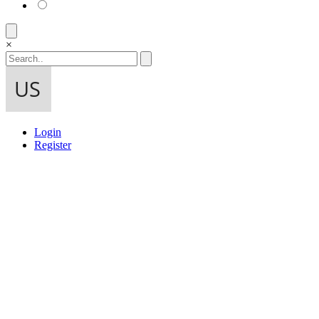
×
Login
Register