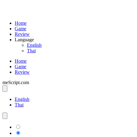
Home
Game
Review
Language
English
Thai
Home
Game
Review
meScript.com
English
Thai