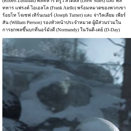
(Robert Zussman) พลทหาร ดรูว์ สไตลส์ (Drew Stiles) และ พล
ทหาร แฟรงค์ ไอเอลโล (Frank Aiello) พร้อมหมวดของพวกเขา
ร้อยโท โจเซฟ เทิร์นเนอร์ (Joseph Turner) และ จ่าวิลเลียม เพียร์
สัน (William Pierson) รองหัวหน้าประจำหมวด ผู้มีส่วนร่วมใน
การยกพลขึ้นบกที่นอร์มังดี (Normandy) ในวันดี-เดย์ (D-Day)