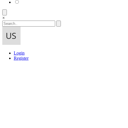
×
Login
Register