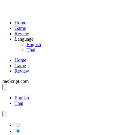
Home
Game
Review
Language
English
Thai
Home
Game
Review
meScript.com
English
Thai