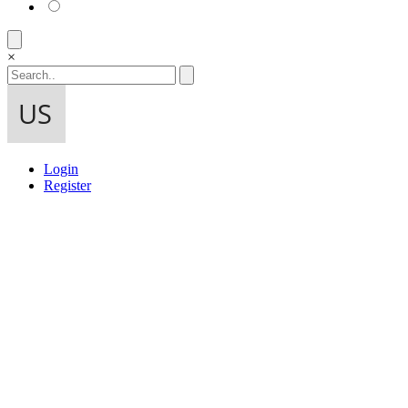
×
Login
Register