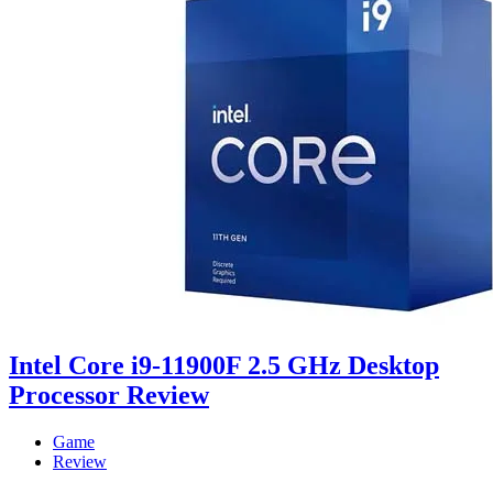
Intel Core i9-11900F 2.5 GHz Desktop
Processor Review
Game
Review