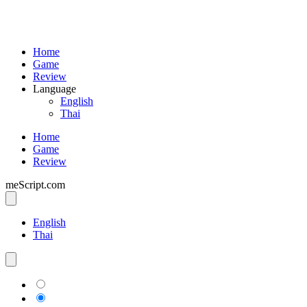
Home
Game
Review
Language
English
Thai
Home
Game
Review
meScript.com
English
Thai