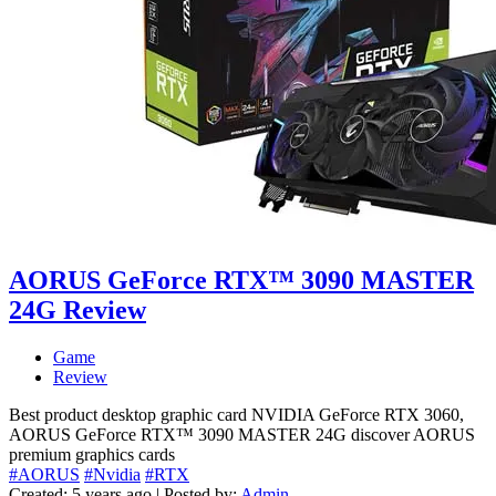
AORUS GeForce RTX™ 3090 MASTER
24G Review
Game
Review
Best product desktop graphic card NVIDIA GeForce RTX 3060,
AORUS GeForce RTX™ 3090 MASTER 24G discover AORUS
premium graphics cards
#AORUS
#Nvidia
#RTX
Created: 5 years ago | Posted by:
Admin