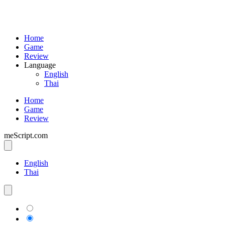
Home
Game
Review
Language
English
Thai
Home
Game
Review
meScript.com
English
Thai