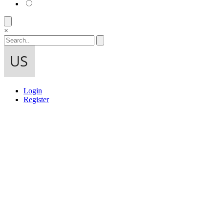
×
Login
Register