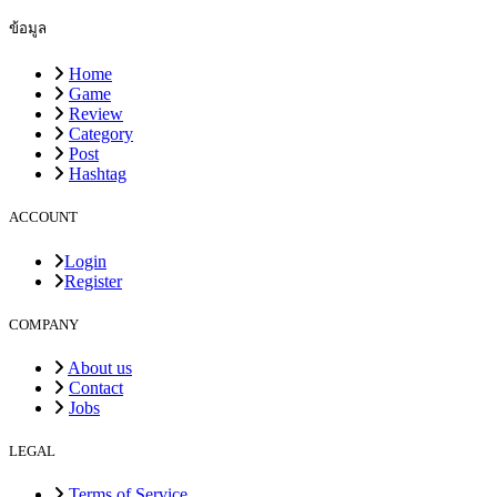
ข้อมูล
Home
Game
Review
Category
Post
Hashtag
ACCOUNT
Login
Register
COMPANY
About us
Contact
Jobs
LEGAL
Terms of Service